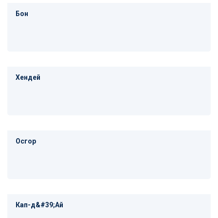
Бон
Хендей
Осгор
Кап-д&#39;Ай