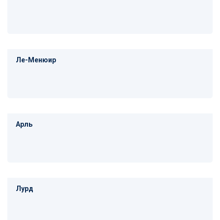
Ле-Менюир
Арль
Лурд