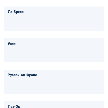
Ла-Бресс
Ванн
Руасси-ан-Франс
Лез-Ор