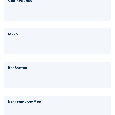
Сент-Эмильон
Мийо
Капбретон
Баниёль-сюр-Мер