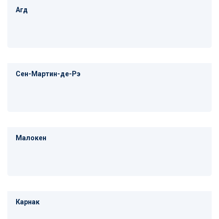
Агд
Сен-Мартин-де-Рэ
Малокен
Карнак