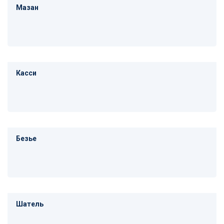
Мазан
Касси
Безье
Шатель