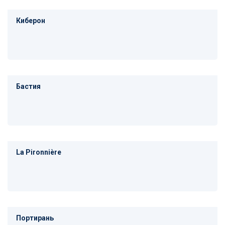
Киберон
Бастия
La Pironnière
Портирань