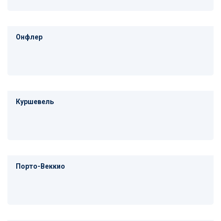
Онфлер
Куршевель
Порто-Веккио