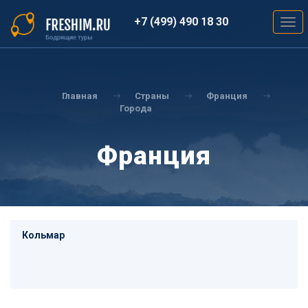
Перейти
к
+7 (499) 490 18 30
Togg
основному
navig
содержанию
Вы
здесь
Главная
Страны
Франция
Города
Франция
Кольмар