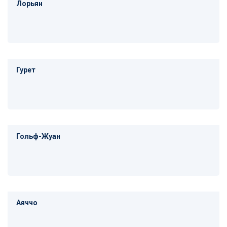
Лорьян
Гурет
Гольф-Жуан
Аяччо