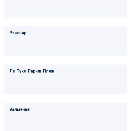
Рикевир
Ле-Туке-Париж-Пляж
Валменье