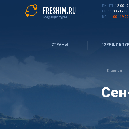
Перейти
ПН - ПТ:
12.00 - 
к
СБ:
11.00 - 19.00
основному
ВС:
11.00 - 19.00
содержанию
СТРАНЫ
ГОРЯЩИЕ ТУ
Вы
здесь
Главная
Сен