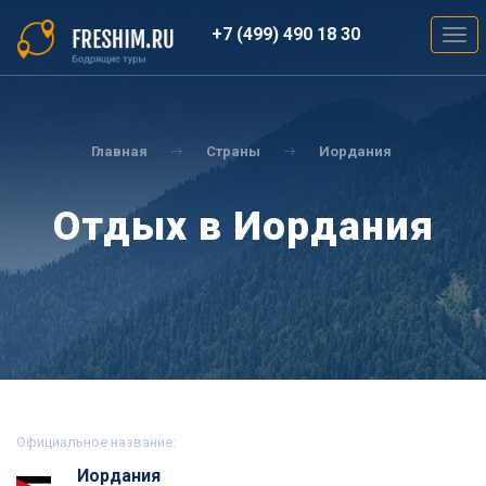
Перейти
к
+7 (499) 490 18 30
Togg
основному
navig
содержанию
Вы
здесь
Главная
Страны
Иордания
Отдых в Иордания
Официальное название:
Иордания