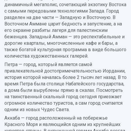
динамичный мегаполис, сочетающий экзотику Востока
с самыми передовыми технологиями Запада. Город
разделен на две части — Западную и Восточную. В
Восточном Аммане царит бедность и запустение, а на
его окраине разбиты лагеря для палестинским
беженцев. Западный Амман — это респектабельные и
дорогие кварталы, многочисленные кафе и бары, а
также богатой культурная программа в виде большого
количества художественных галерей.
Петра — город, который является самой
привлекательной достопримечательностью Иордании,
история которой началась более 2 тысяч лет назад. В то
время Петра была столице Набатейского государства,
а дома были вырублены прямо в скалах. Посмотреть
на таинственный скальный город сегодня приезжает
огромное количество туристов, а сам город считается
одним из новых Чудес Света.
Аккаба — город расположенный на побережье
Красного Моря и являющийся одним из крупнейших
курортов страны. В окруженной горами Аккабе всегда