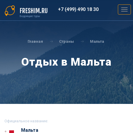
Перейти
к
+7 (499) 490 18 30
Togg
основному
navig
содержанию
Вы
здесь
Главная
Страны
Мальта
Отдых в Мальта
Официальное название:
Мальта