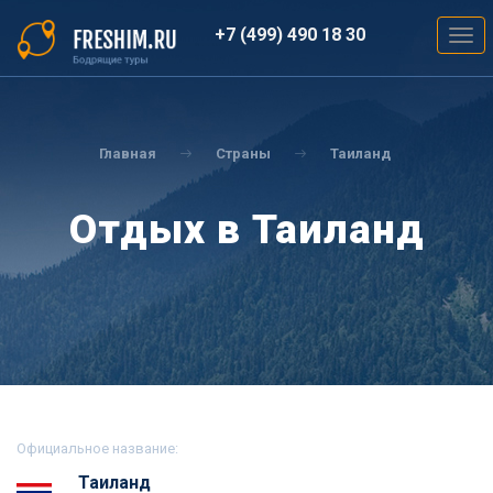
Перейти
к
+7 (499) 490 18 30
Togg
основному
navig
содержанию
Вы
здесь
Главная
Страны
Таиланд
Отдых в Таиланд
Официальное название:
Таиланд