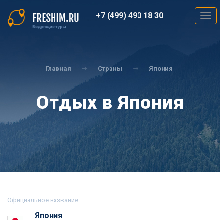
Перейти
к
+7 (499) 490 18 30
Togg
основному
navig
содержанию
Вы
здесь
Главная
Страны
Япония
Отдых в Япония
Официальное название:
Япония