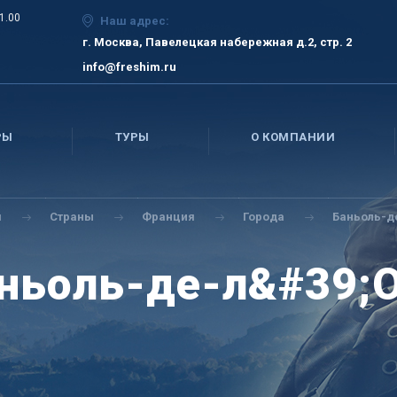
21.00
Наш адрес:
г. Москва, Павелецкая набережная д.2, стр. 2
info@freshim.ru
РЫ
ТУРЫ
О КОМПАНИИ
я
Страны
Франция
Города
Баньоль-д
ньоль-де-л&#39;