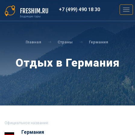
Перейти
к
+7 (499) 490 18 30
Togg
основному
navig
содержанию
Вы
здесь
Главная
Страны
Германия
Отдых в Германия
Официальное название:
Германия