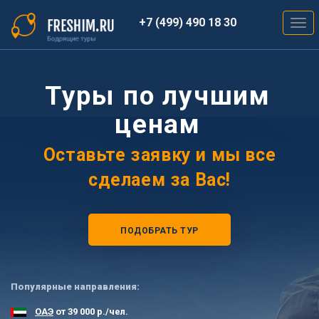
Перейти
к
+7 (499) 490 18 30
Togg
основному
navig
содержанию
Туры по лучшим
ценам
Оставьте заявку и мы все
сделаем за Вас!
ПОДОБРАТЬ ТУР
Популярные направления:
ОАЭ
от 39 000 р./чел.