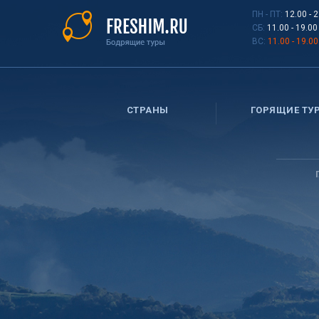
Перейти
ПН - ПТ:
12.00 - 
к
СБ:
11.00 - 19.00
основному
ВС:
11.00 - 19.00
содержанию
СТРАНЫ
ГОРЯЩИЕ ТУ
Вы
здесь