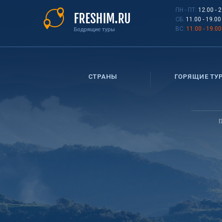
Перейти
ПН - ПТ:
12.00 - 
к
СБ:
11.00 - 19.00
основному
ВС:
11.00 - 19.00
содержанию
СТРАНЫ
ГОРЯЩИЕ ТУ
Вы
здесь