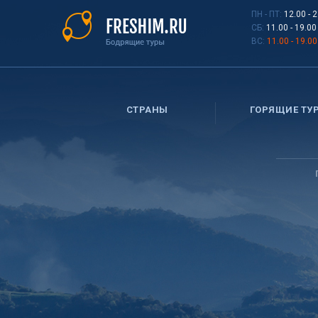
Перейти
ПН - ПТ:
12.00 - 
к
СБ:
11.00 - 19.00
основному
ВС:
11.00 - 19.00
содержанию
СТРАНЫ
ГОРЯЩИЕ ТУ
Вы
здесь