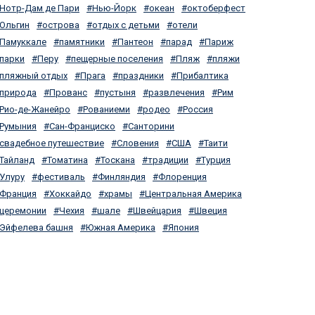
Нотр-Дам де Пари
Нью-Йорк
океан
октоберфест
Ольгин
острова
отдых с детьми
отели
Памуккале
памятники
Пантеон
парад
Париж
парки
Перу
пещерные поселения
Пляж
пляжи
пляжный отдых
Прага
праздники
Прибалтика
природа
Прованс
пустыня
развлечения
Рим
Рио-де-Жанейро
Рованиеми
родео
Россия
Румыния
Сан-Франциско
Санторини
свадебное путешествие
Словения
США
Таити
Тайланд
Томатина
Тоскана
традиции
Турция
Улуру
фестиваль
Финляндия
Флоренция
Франция
Хоккайдо
храмы
Центральная Америка
церемонии
Чехия
шале
Швейцария
Швеция
Эйфелева башня
Южная Америка
Япония