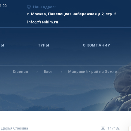
21.00
Наш адрес:
г. Москва, Павелецкая набережная д.2, стр. 2
info@freshim.ru
РЫ
ТУРЫ
О КОМПАНИИ
Главная
Блог
Маврикий - рай на Земле
Дарья Слёзина
147482