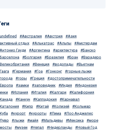
Теги
undefined
Австралия
Австрия
Азия
активный отдых
Алькатрас
Альпы
Амстердам
Антонио Гауди
Аргентина
архитектура
Банско
Барселона
Болгария
Бразилия
Бран
Варадеро
Великобритания
Венеция
водопады
Вьетнам
Гаага
Германия
Гоа
Гонконг
горные лыжи
города
горы
Греция
достопримечательности
Европа
замки
заповедник
Индия
Индонезия
инки
Испания
Италия
Калгари
Калифорния
Канада
Канкун
Каппадокия
Карнавал
Каталония
Кипр
Китай
Колизей
Кольмар
Куба
курорт
курорты
Лима
Лос-Анджелес
Лувр
лыжи
майя
Мальдивы
Мексика
море
мосты
музеи
Непал
Нидерланды
Новый Год