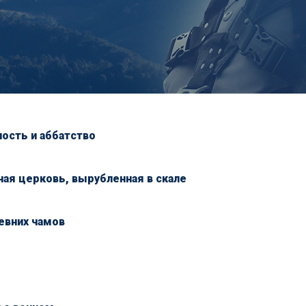
ость и аббатство
ная церковь, вырубленная в скале
евних чамов