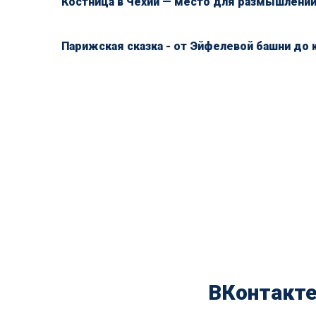
Костница в Чехии — место для размышлений
Парижская сказка - от Эйфелевой башни до 
ВКонтакт