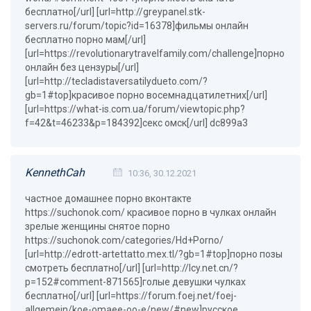
бесплатно[/url] [url=http://greypanel.stk-
servers.ru/forum/topic?id=16378]фильмы онлайн
бесплатно порно мам[/url]
[url=https://revolutionarytravelfamily.com/challenge]порно
онлайн без цензуры[/url]
[url=http://tecladistaversatilydueto.com/?
gb=1#top]красивое порно восемнадцатилетних[/url]
[url=https://what-is.com.ua/forum/viewtopic.php?
f=42&t=46233&p=184392]секс омск[/url] dc899a3
KennethCah
10:36, 30.12.2021
частное домашнее порно вконтакте
https://suchonok.com/ красивое порно в чулках онлайн
зрелые женщины снятое порно
https://suchonok.com/categories/Hd+Porno/
[url=http://edrott-artettatto.mex.tl/?gb=1#top]порно позы
смотреть бесплатно[/url] [url=http://lcy.net.cn/?
p=152#comment-871565]голые девушки чулках
бесплатно[/url] [url=https://forum.foej.net/foej-
allgemein/koe-omaee-oo-e/new/#new]русское