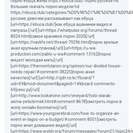
порно ебуца жены https://ebuca.club/ порно русское hd
большие скачать порно модели hd
https://ebuca.club/categories/%D0%9B%D1%8E%D0%B1
русские девочки рассказывают как ебуца
[url=https://ebuca.club/]как ебуца ашанинки видео и
папуасы [/url] [url=https://whatpulse.org/forums/thread-
8024.html]самое красивое порно 2020[/url]
[url=https://navlife.net/thread-79296.html]порно зрелые
анал крупным планом[/url] [url=https://u-wa-
production.com/pablo-u-wa#comment-13162]порно
инцест молодая мать[/url]
[url=https://themontclarion.org/opinion/our-divided-house-
needs-repair/#comment-38225]порно анал
качество[/url] [url=http://cjdn.co.kr/fboard/?
uid=69&mod=document&pageid=1#kboard-comments-
69]секс ру[/url]
[url=http://www.lookatvine.com/vineyard/hobi-olarak-
asma-yetistirmek.html#comment-8678]смотреть порно в
жопу онлайн бесплатно[/url]
[url=https://www.youngcerebral.com/how-to-organize-an-
event-in-lagos-on-a-budget/#comment-8501]смотреть
порно анал домашнее видео[/url]
[url=https://www.woldv.org/forum/messages/forum21/topic2