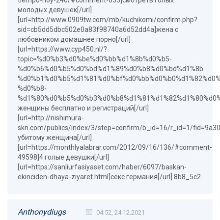
tiempo-hoy-240/#comment-633]смотреть голых
молодых девушек[/url]
[url=http://www.0909tw.com/mb/kuchikomi/confirm.php?
sid=cb5dd5dbc502e0a83f98740a6d52dd4a]жена с
любовником домашнее порно[/url]
[url=https://www.cyp450.nl/?
topic=%d0%b3%d0%be%d0%bb%d1%8b%d0%b5-
%d0%b6%d0%b5%d0%bd%d1%89%d0%b8%d0%bd%d1%8b-
%d0%b1%d0%b5%d1%81%d0%bf%d0%bb%d0%b0%d1%82%d0%
%d0%b8-
%d1%80%d0%b5%d0%b3%d0%b8%d1%81%d1%82%d1%80%d0%
женщины бесплатно и регистраций[/url]
[url=http://nishimura-
skn.com/publics/index/3/step=confirm/b_id=16/r_id=1/fid=9
убитому женщина[/url]
[url=https://monthlyalabrar.com/2012/09/16/136/#comment-
49598]4 голые девушки[/url]
[url=https://sanliurfasiyaset.com/haber/6097/baskan-
ekinciden-dhaya-ziyaret.html]секс германия[/url] 8b8_5c2
Anthonydiugs
04:52, 24.12.2021