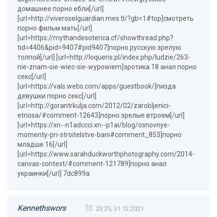
домашнее порно ебли[/url]
[url=http://viveroselguardian.mex.tl/?gb=1#top]смотреть
порно фильм мать[/url]
[url=https://mythandesoterica.cf/showthread.php?
tid=4406&pid=9407#pid9407]порно русскую зрелую
толпой[/url] [url=http://loqueris.pl/index.php/ludzie/263-
nie-znam-sie-wiec-sie-wypowiem]эротика 18 анал порно
секс[/url]
[url=https://vals.webs.com/apps/guestbook/]пизда
девушки порно секс[/url]
[url=http://gorantrkulja.com/2012/02/zarobljenici-
etnosa/#comment-12643]порно зрелые втроем[/url]
[url=https://xn--n1adccci.xn--p1ai/blog/osnovnye-
momenty-pri-stroitelstve-bani#comment_853]порно
младше 16[/url]
[url=https://www.sarahduckworthphotography.com/2014-
canvas-contest/#comment-121789]порно анал
украинки[/url] 7dc899a
Kennethswors
23:25, 31.12.2021