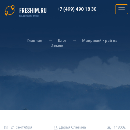
Перейти
к
+7 (499) 490 18 30
Togg
основному
navig
содержанию
Вы
здесь
Главная
Блог
Маврикий - рай на
Земле
21 сентября
Дарья Слёзина
148002