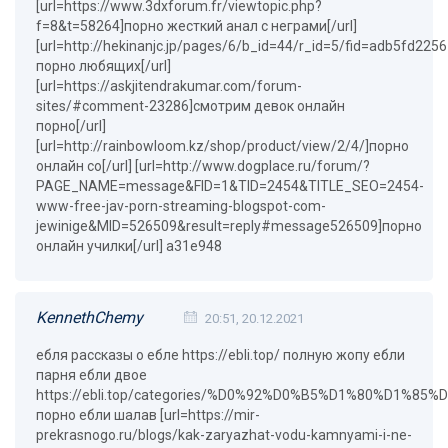
[url=https://www.3dxforum.fr/viewtopic.php?
f=8&t=58264]порно жесткий анал с неграми[/url]
[url=http://hekinanjc.jp/pages/6/b_id=44/r_id=5/fid=adb5fd
порно любящих[/url]
[url=https://askjitendrakumar.com/forum-
sites/#comment-23286]смотрим девок онлайн
порно[/url]
[url=http://rainbowloom.kz/shop/product/view/2/4/]порно
онлайн со[/url] [url=http://www.dogplace.ru/forum/?
PAGE_NAME=message&FID=1&TID=2454&TITLE_SEO=2454-
www-free-jav-porn-streaming-blogspot-com-
jewinige&MID=526509&result=reply#message526509]порно
онлайн училки[/url] a31e948
KennethChemy
20:51, 20.12.2021
ебля рассказы о ебле https://ebli.top/ полную жопу ебли
парня ебли двое
https://ebli.top/categories/%D0%92%D0%B5%D1%80%D
порно ебли шалав [url=https://mir-
prekrasnogo.ru/blogs/kak-zaryazhat-vodu-kamnyami-i-ne-