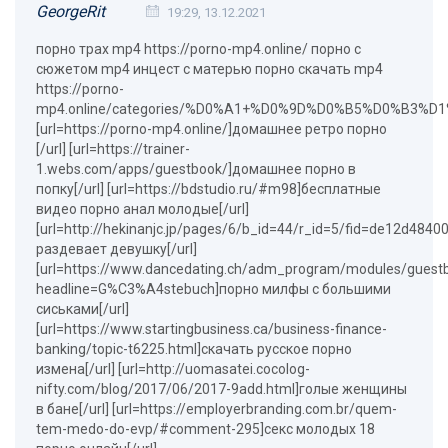
GeorgeRit
19:29, 13.12.2021
порно трах mp4 https://porno-mp4.online/ порно с
сюжетом mp4 инцест с матерью порно скачать mp4
https://porno-
mp4.online/categories/%D0%A1+%D0%9D%D0%B5%D0%B3%
[url=https://porno-mp4.online/]домашнее ретро порно
[/url] [url=https://trainer-
1.webs.com/apps/guestbook/]домашнее порно в
попку[/url] [url=https://bdstudio.ru/#m98]бесплатные
видео порно анал молодые[/url]
[url=http://hekinanjc.jp/pages/6/b_id=44/r_id=5/fid=de12d4
раздевает девушку[/url]
[url=https://www.dancedating.ch/adm_program/modules/guest
headline=G%C3%A4stebuch]порно милфы с большими
сиськами[/url]
[url=https://www.startingbusiness.ca/business-finance-
banking/topic-t6225.html]скачать русское порно
измена[/url] [url=http://uomasatei.cocolog-
nifty.com/blog/2017/06/2017-9add.html]голые женщины
в бане[/url] [url=https://employerbranding.com.br/quem-
tem-medo-do-evp/#comment-295]секс молодых 18