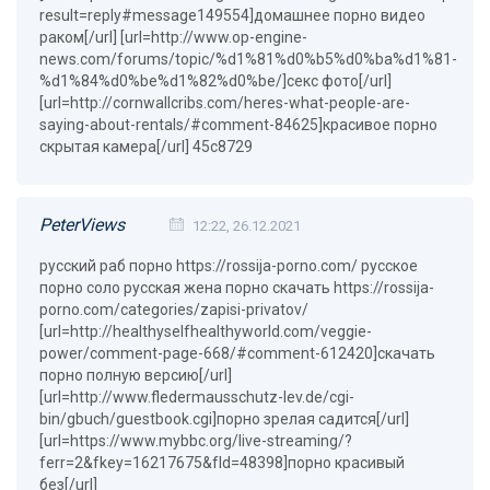
result=reply#message149554]домашнее порно видео
раком[/url] [url=http://www.op-engine-
news.com/forums/topic/%d1%81%d0%b5%d0%ba%d1%81-
%d1%84%d0%be%d1%82%d0%be/]секс фото[/url]
[url=http://cornwallcribs.com/heres-what-people-are-
saying-about-rentals/#comment-84625]красивое порно
скрытая камера[/url] 45c8729
PeterViews
12:22, 26.12.2021
русский раб порно https://rossija-porno.com/ русское
порно соло русская жена порно скачать https://rossija-
porno.com/categories/zapisi-privatov/
[url=http://healthyselfhealthyworld.com/veggie-
power/comment-page-668/#comment-612420]скачать
порно полную версию[/url]
[url=http://www.fledermausschutz-lev.de/cgi-
bin/gbuch/guestbook.cgi]порно зрелая садится[/url]
[url=https://www.mybbc.org/live-streaming/?
ferr=2&fkey=16217675&fId=48398]порно красивый
без[/url]