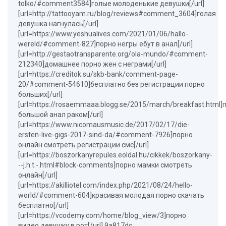
tolko/#comment3584]голые молоденькие девушки[/url]
[url=http://tattooyam.ru/blog/reviews#comment_3604]голая
девушка нагнулась[/url]
[url=https://www.yeshualives.com/2021/01/06/hallo-
wereld/#comment-827]порно негры ебут в анал[/url]
[url=http://gestaotransparente.org/ola-mundo/#comment-
212340]домашнее порно жен с неграми[/url]
[url=https://creditok.su/skb-bank/comment-page-
20/#comment-54610]бесплатно без регистрации порно
больших[/url]
[url=https://rosaemmaaa.blogg.se/2015/march/breakfast.html]
большой анал раком[/url]
[url=https://www.nicomausmusic.de/2017/02/17/die-
ersten-live-gigs-2017-sind-da/#comment-7926]порно
онлайн смотреть регистрации смс[/url]
[url=https://boszorkanyrepules.eoldal.hu/cikkek/boszorkany-
--j.h.t.-.html#block-comments]порно мамки смотреть
онлайн[/url]
[url=https://akilliotel.com/index.php/2021/08/24/hello-
world/#comment-604]красивая молодая порно скачать
бесплатно[/url]
[url=https://vcodemy.com/home/blog_view/3]порно
видео девушку в рот[/url] 9a817dc