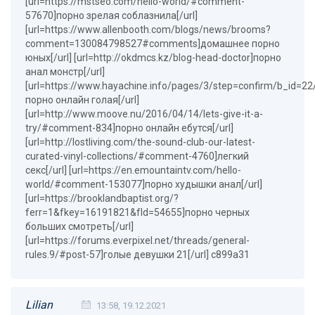
[url=https://mstseo.com/hello-world/#comment-
57670]порно зрелая соблазнила[/url]
[url=https://www.allenbooth.com/blogs/news/brooms?
comment=130084798527#comments]домашнее порно
юных[/url] [url=http://okdmcs.kz/blog-head-doctor]порно
анал монстр[/url]
[url=https://www.hayachine.info/pages/3/step=confirm/b_id=
порно онлайн голая[/url]
[url=http://www.moove.nu/2016/04/14/lets-give-it-a-
try/#comment-834]порно онлайн ебутся[/url]
[url=http://lostliving.com/the-sound-club-our-latest-
curated-vinyl-collections/#comment-4760]легкий
секс[/url] [url=https://en.emountaintv.com/hello-
world/#comment-153077]порно худышки анал[/url]
[url=https://brooklandbaptist.org/?
ferr=1&fkey=16191821&fId=54655]порно черных
больших смотреть[/url]
[url=https://forums.everpixel.net/threads/general-
rules.9/#post-57]голые девушки 21[/url] c899a31
Lilian
13:58, 19.12.2021