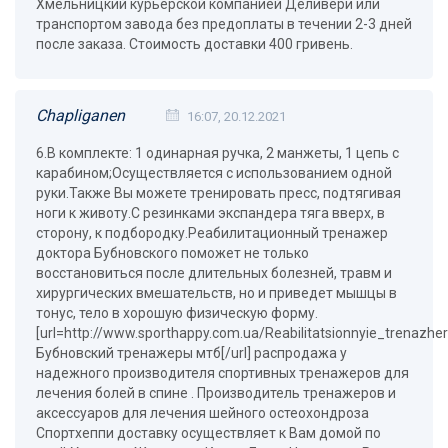
Хмельницкий курьерской компанией Деливери или
транспортом завода без предоплаты в течении 2-3 дней
после заказа. Стоимость доставки 400 гривень.
Chapliganen
16:07, 20.12.2021
6.В комплекте: 1 одинарная ручка, 2 манжеты, 1 цепь с
карабином;Осуществляется с использованием одной
руки.Также Вы можете тренировать пресс, подтягивая
ноги к животу.С резинками экспандера тяга вверх, в
сторону, к подбородку.Реабилитационный тренажер
доктора Бубновского поможет не только
восстановиться после длительных болезней, травм и
хирургических вмешательств, но и приведет мышцы в
тонус, тело в хорошую физическую форму.
[url=http://www.sporthappy.com.ua/Reabilitatsionnyie_trenazh
Бубновский тренажеры мтб[/url] распродажа у
надежного производителя спортивных тренажеров для
лечения болей в спине . Производитель тренажеров и
аксессуаров для лечения шейного остеохондроза
Спортхеппи доставку осуществляет к Вам домой по