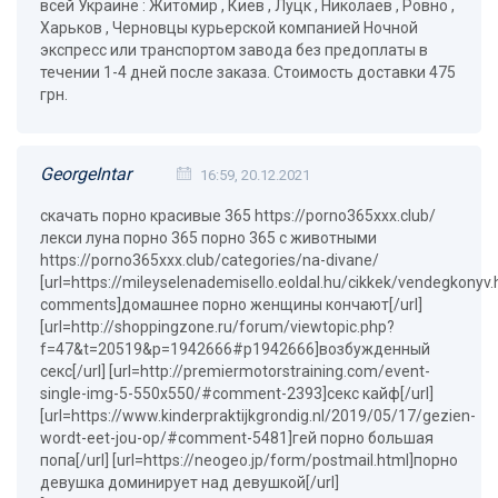
всей Украине : Житомир , Киев , Луцк , Николаев , Ровно ,
Харьков , Черновцы курьерской компанией Ночной
экспресс или транспортом завода без предоплаты в
течении 1-4 дней после заказа. Стоимость доставки 475
грн.
GeorgeIntar
16:59, 20.12.2021
скачать порно красивые 365 https://porno365xxx.club/
лекси луна порно 365 порно 365 с животными
https://porno365xxx.club/categories/na-divane/
[url=https://mileyselenademisello.eoldal.hu/cikkek/vendegkonyv
comments]домашнее порно женщины кончают[/url]
[url=http://shoppingzone.ru/forum/viewtopic.php?
f=47&t=20519&p=1942666#p1942666]возбужденный
секс[/url] [url=http://premiermotorstraining.com/event-
single-img-5-550x550/#comment-2393]секс кайф[/url]
[url=https://www.kinderpraktijkgrondig.nl/2019/05/17/gezien-
wordt-eet-jou-op/#comment-5481]гей порно большая
попа[/url] [url=https://neogeo.jp/form/postmail.html]порно
девушка доминирует над девушкой[/url]