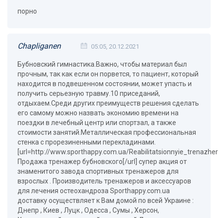
порно
Chapliganen
05:05, 20.12.2021
Бубновский гимнастика.Важно, чтобы материал был
прочным, так как если он порвется, то пациент, который
находится в подвешенном состоянии, может упасть и
получить серьезную травму.10 приседаний,
отдыхаем.Среди других преимуществ решения сделать
его самому можно назвать экономию времени на
поездки в лечебный центр или спортзал, а также
стоимости занятий.Металлическая профессиональная
стенка с прорезиненными перекладинами.
[url=http://www.sporthappy.com.ua/Reabilitatsionnyie_trenazh
Продажа тренажер бубновского[/url] супер акция от
знаменитого завода спортивных тренажеров для
взрослых . Производитель тренажеров и аксессуаров
для лечения остеохандроза Sporthappy.com.ua
доставку осуществляет к Вам домой по всей Украине :
Днепр , Киев , Луцк , Одесса , Сумы , Херсон,