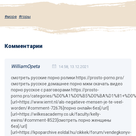
море
горы
Комментарии
WilliamOpeta
14:58, 13.12.2021
смотреть русские порно ролики https://prosto-porno.pro/
смотреть русское домашнее порно мжм скачать видео
порно русское с разговорами https://prosto-
porno.pro/categories/%D0%A1%D0%B5%D0%BA%D1%81+%
[url=https://www.iemt.nl/als-negatieve-mensen-je-te-veel-
worden/#comment-72676]порно онлайн без[/url]
[url=https://wilkesacademy.co.uk/faculty/kelly-
ewins/#comment-8523]смотреть порно женщины
без[/url]
[url=https://kpoparchive.eoldal.hu/cikkek/forum/vendegkonyv-