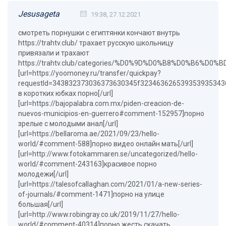
Jesusageta
19:38, 27.12.2021
смотреть порнушки с египтянки кончают внутрь
https://trahtv.club/ трахает русскую школьницу
привязали и трахают
https://trahtv.club/categories/%D0%9D%D0%B8%D0%B6
[url=https://yoomoney.ru/transfer/quickpay?
requestId=343832373036373630345f32346362653935393534
в коротких юбках порно[/url]
[url=https://bajopalabra.com.mx/piden-creacion-de-
nuevos-municipios-en-guerrero#comment-152957]порно
зрелые с молодыми анал[/url]
[url=https://bellaroma.ae/2021/09/23/hello-
world/#comment-588]порно видео онлайн мать[/url]
[url=http://www.fotokammaren.se/uncategorized/hello-
world/#comment-243163]красивое порно
молодежи[/url]
[url=https://talesofcallaghan.com/2021/01/a-new-series-
of-journals/#comment-1471]порно на улице
большая[/url]
[url=http://www.robingray.co.uk/2019/11/27/hello-
world/#comment-40314]порно жесть скачать