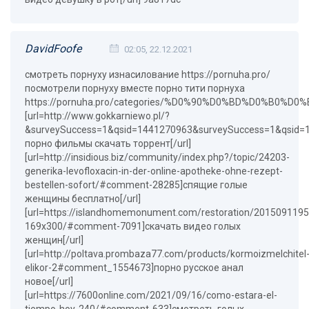
DavidFoofe
02:05, 22.12.2021
смотреть порнуху изнасилование https://pornuha.pro/
посмотрели порнуху вместе порно тити порнуха
https://pornuha.pro/categories/%D0%90%D0%BD%D0%B
[url=http://www.gokkarniewo.pl/?
&surveySuccess=1&qsid=1441270963&surveySuccess=1&qsid
порно фильмы скачать торрент[/url]
[url=http://insidious.biz/community/index.php?/topic/24203-
generika-levofloxacin-in-der-online-apotheke-ohne-rezept-
bestellen-sofort/#comment-28285]спящие голые
женщины бесплатно[/url]
[url=https://islandhomemonument.com/restoration/201509119
169x300/#comment-7091]скачать видео голых
женщин[/url]
[url=http://poltava.prombaza77.com/products/kormoizmelchitel
elikor-2#comment_1554673]порно русское анал
новое[/url]
[url=https://7600online.com/2021/09/16/como-estara-el-