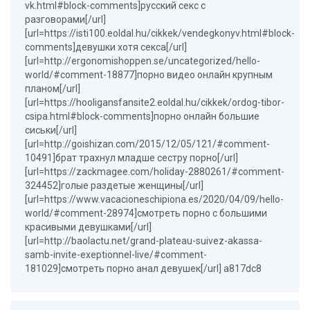
vk.html#block-comments]русский секс с
разговорами[/url]
[url=https://isti100.eoldal.hu/cikkek/vendegkonyv.html#block-
comments]девушки хотя секса[/url]
[url=http://ergonomishoppen.se/uncategorized/hello-
world/#comment-18877]порно видео онлайн крупным
планом[/url]
[url=https://hooligansfansite2.eoldal.hu/cikkek/ordog-tibor-
csipa.html#block-comments]порно онлайн большие
сиськи[/url]
[url=http://goishizan.com/2015/12/05/121/#comment-
10491]брат трахнул младше сестру порно[/url]
[url=https://zackmagee.com/holiday-2880261/#comment-
324452]голые раздетые женщины[/url]
[url=https://www.vacacioneschipiona.es/2020/04/09/hello-
world/#comment-28974]смотреть порно с большими
красивыми девушками[/url]
[url=http://baolactu.net/grand-plateau-suivez-akassa-
samb-invite-exeptionnel-live/#comment-
181029]смотреть порно анал девушек[/url] a817dc8