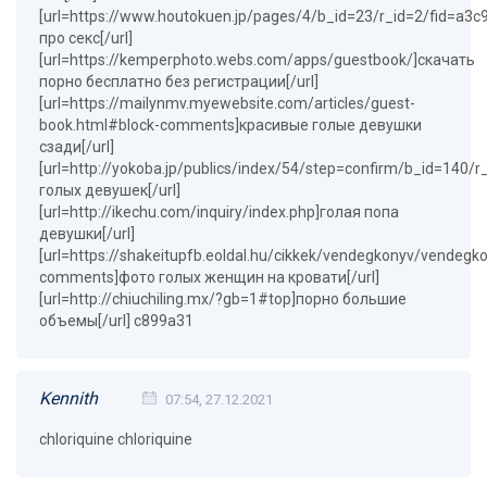
[url=https://www.houtokuen.jp/pages/4/b_id=23/r_id=2/fid=
про секс[/url]
[url=https://kemperphoto.webs.com/apps/guestbook/]скачать
порно бесплатно без регистрации[/url]
[url=https://mailynmv.myewebsite.com/articles/guest-
book.html#block-comments]красивые голые девушки
сзади[/url]
[url=http://yokoba.jp/publics/index/54/step=confirm/b_id=1
голых девушек[/url]
[url=http://ikechu.com/inquiry/index.php]голая попа
девушки[/url]
[url=https://shakeitupfb.eoldal.hu/cikkek/vendegkonyv/vendegk
comments]фото голых женщин на кровати[/url]
[url=http://chiuchiling.mx/?gb=1#top]порно большие
объемы[/url] c899a31
Kennith
07:54, 27.12.2021
chloriquine chloriquine