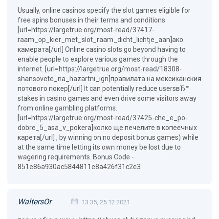
Usually, online casinos specify the slot games eligible for
free spins bonuses in their terms and conditions.
[url=https://largetrue.org/most-read/37417-
raam_op_kier_met_slot_raam_dicht_lichtje_aan]ако
камерата[/url] Online casino slots go beyond having to
enable people to explore various games through the
internet. [url=https://largetrue.org/most-read/18308-
shansovete_na_hazartni_igri]правилата на мексиканския
потового покер[/url] It can potentially reduce usersвЂ™
stakes in casino games and even drive some visitors away
from online gambling platforms.
[url=https://largetrue.org/most-read/37425-che_e_po-
dobre_5_asa_v_pokera]колко ще печелите в копеечных
карета[/url] , by winning on no deposit bonus games) while
at the same time letting its own money be lost due to
wagering requirements. Bonus Code -
851e86a930ac5844811e8a426f31c2e3
WaltersOr
13:35, 25.12.2021