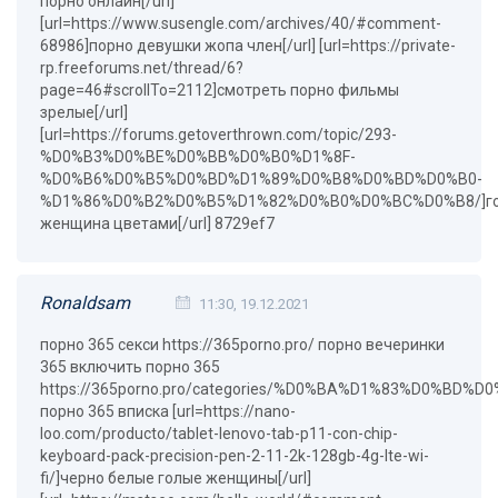
порно онлайн[/url]
[url=https://www.susengle.com/archives/40/#comment-
68986]порно девушки жопа член[/url] [url=https://private-
rp.freeforums.net/thread/6?
page=46#scrollTo=2112]смотреть порно фильмы
зрелые[/url]
[url=https://forums.getoverthrown.com/topic/293-
%D0%B3%D0%BE%D0%BB%D0%B0%D1%8F-
%D0%B6%D0%B5%D0%BD%D1%89%D0%B8%D0%BD%D0%B0-
%D1%86%D0%B2%D0%B5%D1%82%D0%B0%D0%BC%D0%B8/]г
женщина цветами[/url] 8729ef7
Ronaldsam
11:30, 19.12.2021
порно 365 секси https://365porno.pro/ порно вечеринки
365 включить порно 365
https://365porno.pro/categories/%D0%BA%D1%83%D0%
порно 365 вписка [url=https://nano-
loo.com/producto/tablet-lenovo-tab-p11-con-chip-
keyboard-pack-precision-pen-2-11-2k-128gb-4g-lte-wi-
fi/]черно белые голые женщины[/url]