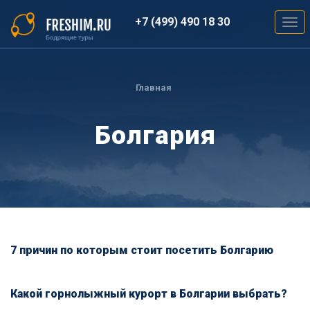
Перейти
к
+7 (499) 490 18 30
Togg
основному
navig
содержанию
Вы
здесь
Главная
Болгария
7 причин по которым стоит посетить Болгарию
Какой горнолыжный курорт в Болгарии выбрать?