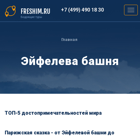
Перейти
к
+7 (499) 490 18 30
Togg
основному
navig
содержанию
Вы
здесь
Главная
Эйфелева башня
ТОП-5 достопримечательностей мира
Парижская сказка - от Эйфелевой башни до