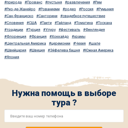
природа
Прованс
пустыня
развлечения
Рим
Рио-де-Жанейро
Рованиеми
родео
Россия
Румыния
Сан-Франциско
Санторини
свадебное путешествие
Словения
США
Таити
Тайланд
Томатина
Тоскана
традиции
Турция
Улуру
фестиваль
Финляндия
Флоренция
Франция
Хоккайдо
храмы
Центральная Америка
церемонии
Чехия
шале
Швейцария
Швеция
Эйфелева башня
Южная Америка
Япония
Нужна помощь в выборе
тура ?
Номер