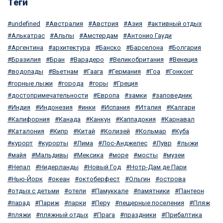
Теги
undefined
Австралия
Австрия
Азия
активный отдых
Алькатрас
Альпы
Амстердам
Антонио Гауди
Аргентина
архитектура
Банско
Барселона
Болгария
Бразилия
Бран
Варадеро
Великобритания
Венеция
водопады
Вьетнам
Гаага
Германия
Гоа
Гонконг
горные лыжи
города
горы
Греция
достопримечательности
Европа
замки
заповедник
Индия
Индонезия
инки
Испания
Италия
Калгари
Калифорния
Канада
Канкун
Каппадокия
Карнавал
Каталония
Кипр
Китай
Колизей
Кольмар
Куба
курорт
курорты
Лима
Лос-Анджелес
Лувр
лыжи
майя
Мальдивы
Мексика
море
мосты
музеи
Непал
Нидерланды
Новый Год
Нотр-Дам де Пари
Нью-Йорк
океан
октоберфест
Ольгин
острова
отдых с детьми
отели
Памуккале
памятники
Пантеон
парад
Париж
парки
Перу
пещерные поселения
Пляж
пляжи
пляжный отдых
Прага
праздники
Прибалтика