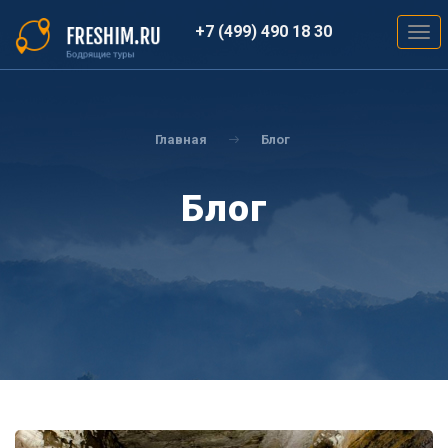
Перейти
к
+7 (499) 490 18 30
Togg
основному
navig
содержанию
Вы
здесь
Главная
Блог
Блог