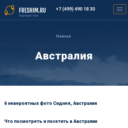
Перейти
к
+7 (499) 490 18 30
Togg
основному
navig
содержанию
Вы
здесь
Главная
Австралия
6 невероятных фото Сиднея, Австралия
Что посмотреть и посетить в Австралии