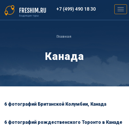
Перейти
к
+7 (499) 490 18 30
Togg
основному
navig
содержанию
Вы
здесь
Главная
Канада
6 фотографий Британской Колумбии, Канада
6 фотографий рождественского Торонто в Канаде