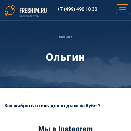
Перейти
к
+7 (499) 490 18 30
Togg
основному
navig
содержанию
Вы
здесь
Главная
Ольгин
Как выбрать отель для отдыха на Кубе ?
Мы в Instagram