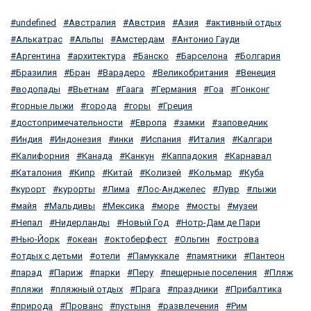
undefined
Австралия
Австрия
Азия
активный отдых
Алькатрас
Альпы
Амстердам
Антонио Гауди
Аргентина
архитектура
Банско
Барселона
Болгария
Бразилия
Бран
Варадеро
Великобритания
Венеция
водопады
Вьетнам
Гаага
Германия
Гоа
Гонконг
горные лыжи
города
горы
Греция
достопримечательности
Европа
замки
заповедник
Индия
Индонезия
инки
Испания
Италия
Калгари
Калифорния
Канада
Канкун
Каппадокия
Карнавал
Каталония
Кипр
Китай
Колизей
Кольмар
Куба
курорт
курорты
Лима
Лос-Анджелес
Лувр
лыжи
майя
Мальдивы
Мексика
море
мосты
музеи
Непал
Нидерланды
Новый Год
Нотр-Дам де Пари
Нью-Йорк
океан
октоберфест
Ольгин
острова
отдых с детьми
отели
Памуккале
памятники
Пантеон
парад
Париж
парки
Перу
пещерные поселения
Пляж
пляжи
пляжный отдых
Прага
праздники
Прибалтика
природа
Прованс
пустыня
развлечения
Рим