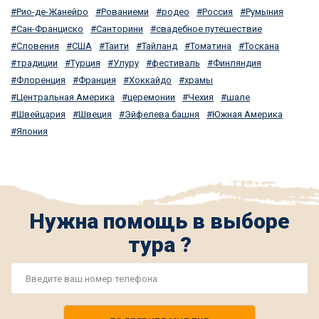
Рио-де-Жанейро
Рованиеми
родео
Россия
Румыния
Сан-Франциско
Санторини
свадебное путешествие
Словения
США
Таити
Тайланд
Томатина
Тоскана
традиции
Турция
Улуру
фестиваль
Финляндия
Флоренция
Франция
Хоккайдо
храмы
Центральная Америка
церемонии
Чехия
шале
Швейцария
Швеция
Эйфелева башня
Южная Америка
Япония
Нужна помощь в выборе
тура ?
Номер
телефона