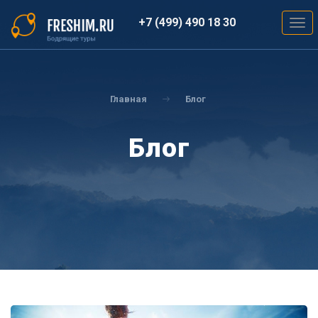
Перейти
к
+7 (499) 490 18 30
Togg
основному
navig
содержанию
Вы
здесь
Главная
Блог
Блог