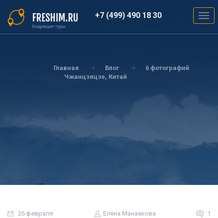
Перейти
к
+7 (499) 490 18 30
Togg
основному
navig
содержанию
Вы
здесь
Главная
Блог
6 фотографий
Чжанцзяцзе, Китай
26 февраля
Елена Манаекова
1