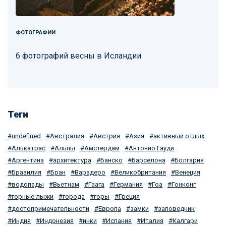
ФОТОГРАФИИ
6 фотографий весны в Исландии
Теги
undefined
Австралия
Австрия
Азия
активный отдых
Алькатрас
Альпы
Амстердам
Антонио Гауди
Аргентина
архитектура
Банско
Барселона
Болгария
Бразилия
Бран
Варадеро
Великобритания
Венеция
водопады
Вьетнам
Гаага
Германия
Гоа
Гонконг
горные лыжи
города
горы
Греция
достопримечательности
Европа
замки
заповедник
Индия
Индонезия
инки
Испания
Италия
Калгари