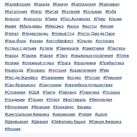
Калифорния
Канада
Канкун
Каппадокия
Карнавал
Каталония
Кипр
Китай
Колизей
Кольмар
Куба
курорт
курорты
Лима
Лос-Анджелес
Лувр
лыжи
майя
Мальдивы
Мексика
море
мосты
музеи
Непал
Нидерланды
Новый Год
Нотр-Дам де Пари
Нью-Йорк
океан
октоберфест
Ольгин
острова
отдых с детьми
отели
Памуккале
памятники
Пантеон
парад
Париж
парки
Перу
пещерные поселения
Пляж
пляжи
пляжный отдых
Прага
праздники
Прибалтика
природа
Прованс
пустыня
развлечения
Рим
Рио-де-Жанейро
Рованиеми
родео
Россия
Румыния
Сан-Франциско
Санторини
свадебное путешествие
Словения
США
Таити
Тайланд
Томатина
Тоскана
традиции
Турция
Улуру
фестиваль
Финляндия
Флоренция
Франция
Хоккайдо
храмы
Центральная Америка
церемонии
Чехия
шале
Швейцария
Швеция
Эйфелева башня
Южная Америка
Япония