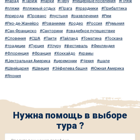
парад
Париж
парки
Перу
пещерные поселения
Пляж
пляжи
пляжный отдых
Прага
праздники
Прибалтика
природа
Прованс
пустыня
развлечения
Рим
Рио-де-Жанейро
Рованиеми
родео
Россия
Румыния
Сан-Франциско
Санторини
свадебное путешествие
Словения
США
Таити
Тайланд
Томатина
Тоскана
традиции
Турция
Улуру
фестиваль
Финляндия
Флоренция
Франция
Хоккайдо
храмы
Центральная Америка
церемонии
Чехия
шале
Швейцария
Швеция
Эйфелева башня
Южная Америка
Япония
Нужна помощь в выборе
тура ?