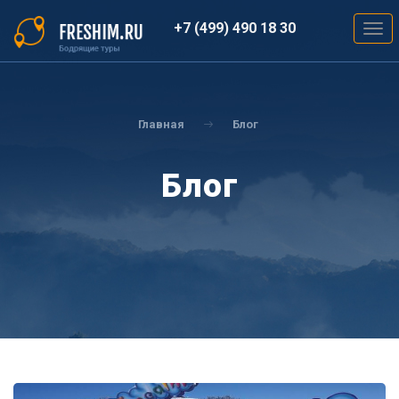
Перейти
к
+7 (499) 490 18 30
Togg
основному
navig
содержанию
Вы
здесь
Главная
Блог
Блог