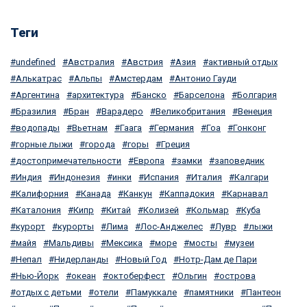
Теги
undefined
Австралия
Австрия
Азия
активный отдых
Алькатрас
Альпы
Амстердам
Антонио Гауди
Аргентина
архитектура
Банско
Барселона
Болгария
Бразилия
Бран
Варадеро
Великобритания
Венеция
водопады
Вьетнам
Гаага
Германия
Гоа
Гонконг
горные лыжи
города
горы
Греция
достопримечательности
Европа
замки
заповедник
Индия
Индонезия
инки
Испания
Италия
Калгари
Калифорния
Канада
Канкун
Каппадокия
Карнавал
Каталония
Кипр
Китай
Колизей
Кольмар
Куба
курорт
курорты
Лима
Лос-Анджелес
Лувр
лыжи
майя
Мальдивы
Мексика
море
мосты
музеи
Непал
Нидерланды
Новый Год
Нотр-Дам де Пари
Нью-Йорк
океан
октоберфест
Ольгин
острова
отдых с детьми
отели
Памуккале
памятники
Пантеон