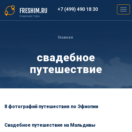
Перейти
к
+7 (499) 490 18 30
Togg
основному
navig
содержанию
Вы
здесь
Главная
свадебное
путешествие
8 фотографий путешествия по Эфиопии
Свадебное путешествие на Мальдивы