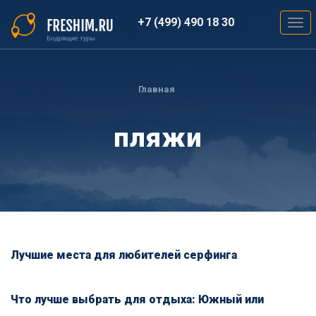
Перейти
к
+7 (499) 490 18 30
Togg
основному
navig
содержанию
Вы
здесь
Главная
пляжи
Лучшие места для любителей серфинга
Что лучше выбрать для отдыха: Южный или