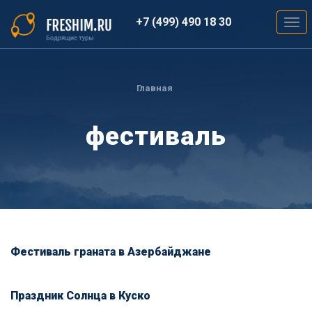
Перейти
к
+7 (499) 490 18 30
Togg
основному
navig
содержанию
Вы
здесь
Главная
фестиваль
Фестиваль граната в Азербайджане
Праздник Солнца в Куско