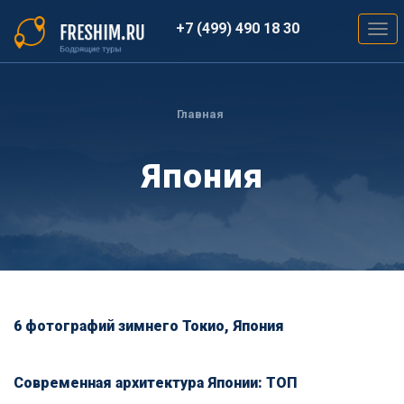
Перейти
к
+7 (499) 490 18 30
Togg
основному
navig
содержанию
Вы
здесь
Главная
Япония
6 фотографий зимнего Токио, Япония
Современная архитектура Японии: ТОП