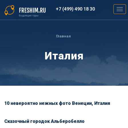
Перейти
к
+7 (499) 490 18 30
Togg
основному
navig
содержанию
Вы
здесь
Главная
Италия
10 невероятно нежных фото Венеции, Италия
Сказочный городок Альберобелло