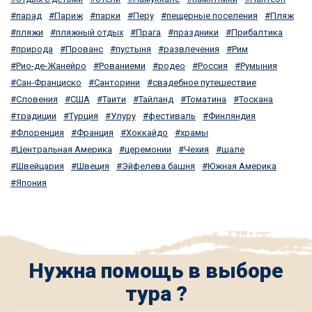
парад
Париж
парки
Перу
пещерные поселения
Пляж
пляжи
пляжный отдых
Прага
праздники
Прибалтика
природа
Прованс
пустыня
развлечения
Рим
Рио-де-Жанейро
Рованиеми
родео
Россия
Румыния
Сан-Франциско
Санторини
свадебное путешествие
Словения
США
Таити
Тайланд
Томатина
Тоскана
традиции
Турция
Улуру
фестиваль
Финляндия
Флоренция
Франция
Хоккайдо
храмы
Центральная Америка
церемонии
Чехия
шале
Швейцария
Швеция
Эйфелева башня
Южная Америка
Япония
Нужна помощь в выборе
тура ?