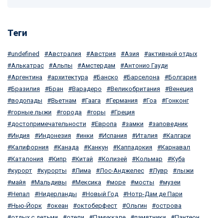
Теги
undefined
Австралия
Австрия
Азия
активный отдых
Алькатрас
Альпы
Амстердам
Антонио Гауди
Аргентина
архитектура
Банско
Барселона
Болгария
Бразилия
Бран
Варадеро
Великобритания
Венеция
водопады
Вьетнам
Гаага
Германия
Гоа
Гонконг
горные лыжи
города
горы
Греция
достопримечательности
Европа
замки
заповедник
Индия
Индонезия
инки
Испания
Италия
Калгари
Калифорния
Канада
Канкун
Каппадокия
Карнавал
Каталония
Кипр
Китай
Колизей
Кольмар
Куба
курорт
курорты
Лима
Лос-Анджелес
Лувр
лыжи
майя
Мальдивы
Мексика
море
мосты
музеи
Непал
Нидерланды
Новый Год
Нотр-Дам де Пари
Нью-Йорк
океан
октоберфест
Ольгин
острова
отдых с детьми
отели
Памуккале
памятники
Пантеон