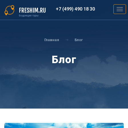
Перейти
к
+7 (499) 490 18 30
Togg
основному
navig
содержанию
Вы
здесь
Главная
Блог
Блог