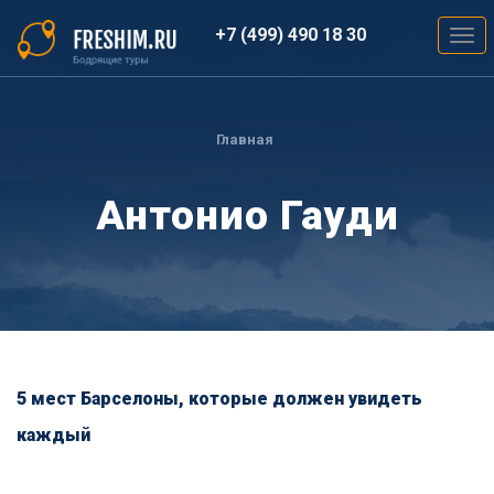
Перейти
к
+7 (499) 490 18 30
Togg
основному
navig
содержанию
Вы
здесь
Главная
Антонио Гауди
5 мест Барселоны, которые должен увидеть
каждый