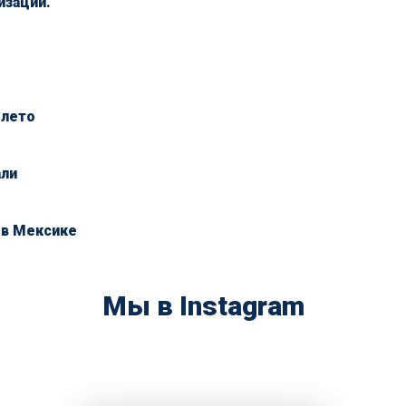
изации.
 лето
али
 в Мексике
Мы в Instagram