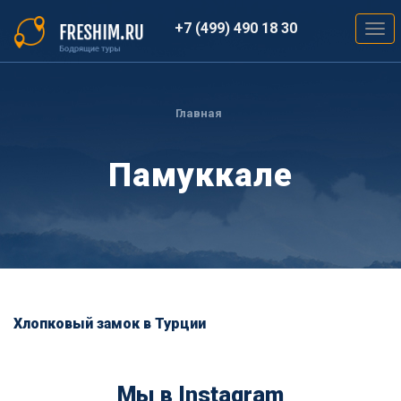
Перейти
к
+7 (499) 490 18 30
Togg
основному
navig
содержанию
Вы
здесь
Главная
Памуккале
Хлопковый замок в Турции
Мы в Instagram