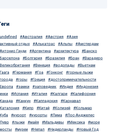
Теги
undefined
Австралия
Австрия
Азия
активный отдых
Алькатрас
Альпы
Амстердам
Антонио Гауди
Аргентина
архитектура
Банско
Барселона
Болгария
Бразилия
Бран
Варадеро
Великобритания
Венеция
водопады
Вьетнам
Гаага
Германия
Гоа
Гонконг
горные лыжи
города
горы
Греция
достопримечательности
Европа
замки
заповедник
Индия
Индонезия
инки
Испания
Италия
Калгари
Калифорния
Канада
Канкун
Каппадокия
Карнавал
Каталония
Кипр
Китай
Колизей
Кольмар
Куба
курорт
курорты
Лима
Лос-Анджелес
Лувр
лыжи
майя
Мальдивы
Мексика
море
мосты
музеи
Непал
Нидерланды
Новый Год