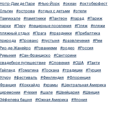
Нотр-Дам де Пари
Нью-Йорк
океан
октоберфест
Ольгин
острова
отдых с детьми
отели
Памуккале
памятники
Пантеон
парад
Париж
парки
Перу
пещерные поселения
Пляж
пляжи
пляжный отдых
Прага
праздники
Прибалтика
природа
Прованс
пустыня
развлечения
Рим
Рио-де-Жанейро
Рованиеми
родео
Россия
Румыния
Сан-Франциско
Санторини
свадебное путешествие
Словения
США
Таити
Тайланд
Томатина
Тоскана
традиции
Турция
Улуру
фестиваль
Финляндия
Флоренция
Франция
Хоккайдо
храмы
Центральная Америка
церемонии
Чехия
шале
Швейцария
Швеция
Эйфелева башня
Южная Америка
Япония