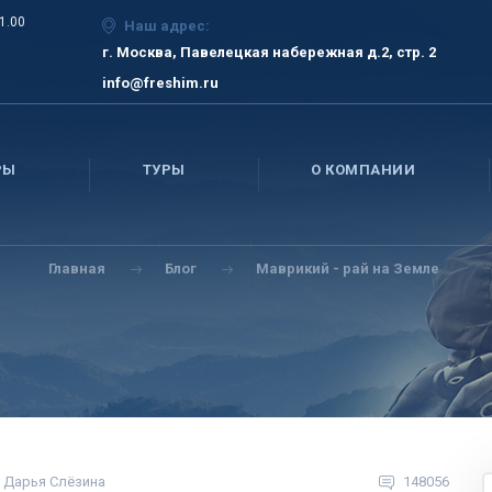
21.00
Наш адрес:
г. Москва, Павелецкая набережная д.2, стр. 2
info@freshim.ru
РЫ
ТУРЫ
О КОМПАНИИ
Главная
Блог
Маврикий - рай на Земле
Дарья Слёзина
148056