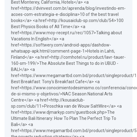
Best Monterey, California, Hotels</a> <a
href=https://dvinvest.com.br/aprenda/blog/investindo-em-
acoes-com-estrategia-e-disciplina>10 of the best travel
books</a> <a href=http://kousaiclub-sp.com/club/54>100
Best Physics Books of All Time</a> <a
href=https://www.moy-recept.ru/rec/1057>Talking about
Vacations In English</a> <a
href=https://softwery.com/android-apps/dashdow-
whatsapp-apk.html/comment-page-1>Hotels in Lahti,
Finland</a> <a href=http://comhotel.ru/product/lavr-tauer-
160-sm-199/>The Absolute Best Things to do in UBUD -
BALI</a> <a
href=https://www.megamartbd.com.bd/product/singleproduct/1
Best Breakfast: Tony's Breakfast Cafe</a> <a
href=https://www.conocimientodesimismo.co/conferencia/cono
de-si-mismo-y-objetivos/>NAC Season National Arts
Centre</a> <a href=http://kousaiclub-
sp.com/club/11>Piroschka van de Wouw SaltWire</a> <a
href=https://www.djmarkyp.com/guestbook.php>The
Ultimate Bali Itinerary: How To Plan The Perfect Trip To
Bali</a> <a
href=https://www.megamartbd.com.bd/product/singleproduct/
the poverty reduction strategy</a> <a