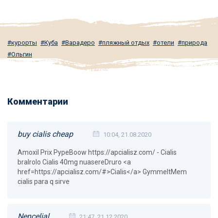
курорты
Куба
Варадеро
пляжный отдых
отели
природа
Ольгин
Комментарии
buy cialis cheap
10:04, 21.08.2020
Amoxil Prix PypeBoow https://apcialisz.com/ - Cialis
bralrolo Cialis 40mg nuasereDruro <a
href=https://apcialisz.com/#>Cialis</a> GymmeltMem
cialis para q sirve
Nencelial
21:47, 21.12.2020