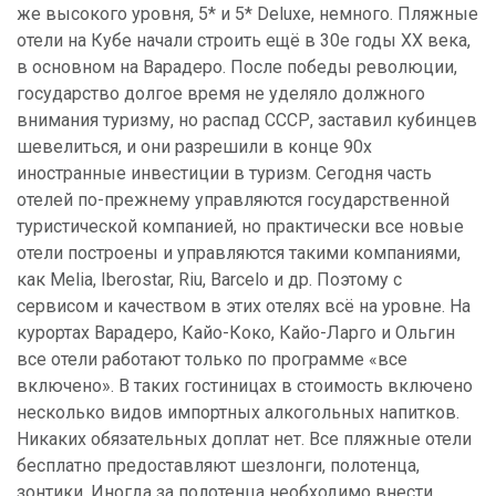
же высокого уровня, 5* и 5* Deluxe, немного. Пляжные
отели на Кубе начали строить ещё в 30е годы XX века,
в основном на Варадеро. После победы революции,
государство долгое время не уделяло должного
внимания туризму, но распад СССР, заставил кубинцев
шевелиться, и они разрешили в конце 90х
иностранные инвестиции в туризм. Сегодня часть
отелей по-прежнему управляются государственной
туристической компанией, но практически все новые
отели построены и управляются такими компаниями,
как Melia, Iberostar, Riu, Barcelo и др. Поэтому с
сервисом и качеством в этих отелях всё на уровне. На
курортах Варадеро, Кайо-Коко, Кайо-Ларго и Ольгин
все отели работают только по программе «все
включено». В таких гостиницах в стоимость включено
несколько видов импортных алкогольных напитков.
Никаких обязательных доплат нет. Все пляжные отели
бесплатно предоставляют шезлонги, полотенца,
зонтики. Иногда за полотенца необходимо внести