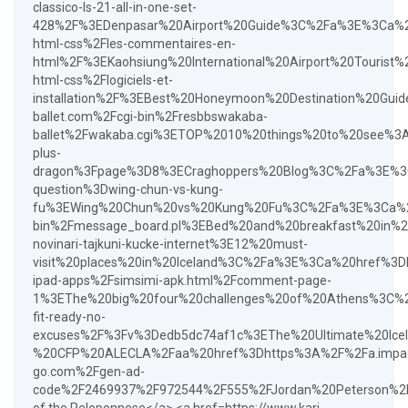
classico-ls-21-all-in-one-set-
428%2F%3EDenpasar%20Airport%20Guide%3C%2Fa%3E%3Ca%2
html-css%2Fles-commentaires-en-
html%2F%3EKaohsiung%20International%20Airport%20Touri
html-css%2Flogiciels-et-
installation%2F%3EBest%20Honeymoon%20Destination%20G
ballet.com%2Fcgi-bin%2Fresbbswakaba-
ballet%2Fwakaba.cgi%3ETOP%2010%20things%20to%20see%3
plus-
dragon%3Fpage%3D8%3ECraghoppers%20Blog%3C%2Fa%3E%3C
question%3Dwing-chun-vs-kung-
fu%3EWing%20Chun%20vs%20Kung%20Fu%3C%2Fa%3E%3Ca%20h
bin%2Fmessage_board.pl%3EBed%20and%20breakfast%20in%
novinari-tajkuni-kucke-internet%3E12%20must-
visit%20places%20in%20Iceland%3C%2Fa%3E%3Ca%20href%3D
ipad-apps%2Fsimsimi-apk.html%2Fcomment-page-
1%3EThe%20big%20four%20challenges%20of%20Athens%3C%2
fit-ready-no-
excuses%2F%3Fv%3Dedb5dc74af1c%3EThe%20Ultimate%20Icel
%20CFP%20ALECLA%2Faa%20href%3Dhttps%3A%2F%2Fa.impact
go.com%2Fgen-ad-
code%2F2469937%2F972544%2F555%2FJordan%20Peterson%2
of the Peloponnese</a> <a href=https://www.kari-