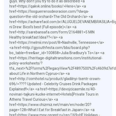
guys. Why don't you try to do it as described <a
href=https://qakvk.online/books/>Here</a> <a
href=https://losguerrerosdeoracion.com/?dwqa-
question=the-old-orchard>The Old Orchard</a> <a
href=https://acharefacil.com.br/ALUGUELDEVANEMBRASILIA>Bi
ni Drew: Bicol's best (Full episode)</a> <a
href=http://sarebansafa.com/form/2164881>5 MIN
Healthy breakfast Idea??</a> <a
href=https://melmii.mn/post/8>Nashville, Tennessee</a>
<a href=http://gjyouthfesta.com/bbs/board.php?
bo_table=free&wr_id=100858>Julia Bradbury's To</a> <a
href=https://heritage-digitaltransitions.com/institutional-
policy-worksheets/?
tfa_next=%2Fforms%2FlegacyView%2F4897500%2Fc4609d7efd
about Life in Northern Cyprus</a> <a
href=http://comhotel.ru/product/gladilnyi-tsentr-crown-
696/>???? Updated - Celebrity Cruises Drink Packages
Explained!!</a> <a href=https://devojcicasmile.rs/40-
novinari-tajkuni-kucke-internet>Hotels]Private Tours in
Athens Travel Curious</a> <a
href=https://www.chizmiz.net/main/en/node/20?
page=128>What I Eat for Breakfast in Japan</a> <a
href=https://www.moy-recept.ru/rec/169>HF Holidays -