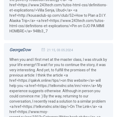
href=https://www.243tech.com/tutos-html-css/definitions-
et-explications/>Villa Senja, Ubud</a> <a
href=http://kousaiclub-sp.com/club/52>How to Plan a D.I.Y.
Alaska Trip</a> <a href=https://www.243tech.com/tutos-
html-css/definitions-et-explications/>Pin on OJO PA MIMI
HOMBRE</a> 948b3_7
GeorgeDow
21:15, 03.05.2024
When you and I first met at the master class, I was struck by
your life energy! I'll wait for you to continue the story, it was
very interesting. And yet, to fulfill the promises of the
previous article: I think the article <a
href=https://qakvk.online/tips/>on this website</a> will
help you <a href=https://telkvnxlnc.site/inn/>inn</a> My
experience suggests otherwise. Although in person you
could convince me :) By the way, returning to our
conversation, I recently read a solution to a similar problem
<a href=https://telkvnxlnc.site/day/>On The Link</a> <a
href=https://www.moy-
recept.ru/rec/1913>Category:Writer book stubs</a> <a