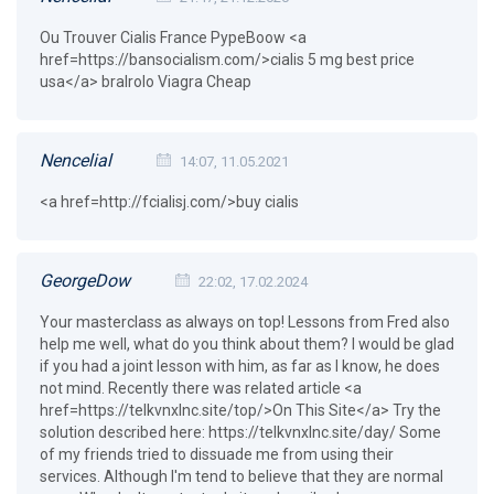
Ou Trouver Cialis France PypeBoow <a
href=https://bansocialism.com/>cialis 5 mg best price
usa</a> bralrolo Viagra Cheap
Nencelial
14:07, 11.05.2021
<a href=http://fcialisj.com/>buy cialis
GeorgeDow
22:02, 17.02.2024
Your masterclass as always on top! Lessons from Fred also
help me well, what do you think about them? I would be glad
if you had a joint lesson with him, as far as I know, he does
not mind. Recently there was related article <a
href=https://telkvnxlnc.site/top/>On This Site</a> Try the
solution described here: https://telkvnxlnc.site/day/ Some
of my friends tried to dissuade me from using their
services. Although I'm tend to believe that they are normal