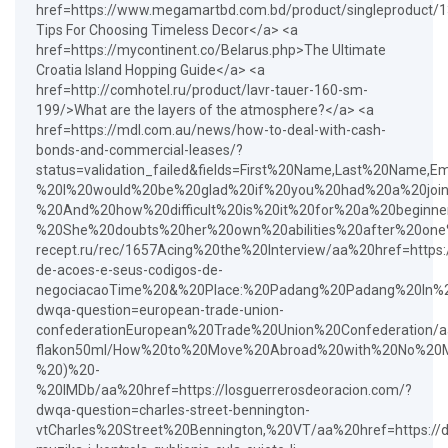
href=https://www.megamartbd.com.bd/product/singleproduct/
Tips For Choosing Timeless Decor</a> <a
href=https://mycontinent.co/Belarus.php>The Ultimate
Croatia Island Hopping Guide</a> <a
href=http://comhotel.ru/product/lavr-tauer-160-sm-
199/>What are the layers of the atmosphere?</a> <a
href=https://mdl.com.au/news/how-to-deal-with-cash-
bonds-and-commercial-leases/?
status=validation_failed&fields=First%20Name,Last%20
%20I%20would%20be%20glad%20if%20you%20had%20a%20joint
%20And%20how%20difficult%20is%20it%20for%20a%20beginne
%20She%20doubts%20her%20own%20abilities%20after%20one%2
recept.ru/rec/1657Acing%20the%20Interview/aa%20href=https:/
de-acoes-e-seus-codigos-de-
negociacaoTime%20&%20Place:%20Padang%20Padang%20In%20S
dwqa-question=european-trade-union-
confederationEuropean%20Trade%20Union%20Confederation/aa
flakon50ml/How%20to%20Move%20Abroad%20with%20No%20Money
%20)%20-
%20IMDb/aa%20href=https://losguerrerosdeoracion.com/?
dwqa-question=charles-street-bennington-
vtCharles%20Street%20Bennington,%20VT/aa%20href=https://de