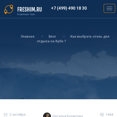
Перейти
к
+7 (499) 490 18 30
Togg
основному
navig
содержанию
Вы
здесь
Главная
Блог
Как выбрать отель для
отдыха на Кубе ?
2 октября
1444
Наталья Борисова