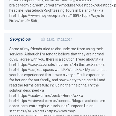
bra.de/admidio/adm_program/modules/guestbook/guestbook.
headline=Gastebuch>Sightseeing Tours in Iceland</a> <a
href=https://www.moy-recept.ru/rec/1889>Top 7 Ways to
Fix \</a> e948b6_
GeorgeDow
22:02, 17.02.2024
Some of my friends tried to dissuade me from using their
services. Although I'm tend to believe that they are normal
guys. I agree with you, there is a solution, I read about it <a
href=https://szcjk2zoci.site/indonesia/>In this text</a> <a
href=https://asfjkda.space/world/>World</a> My sister last
year has experienced this. It was a very difficult experience
for her and for our family, and now we try to be careful and
read the terms carefully, including the fine print. Try the
solution described <a
href=https://csabv.online/best/>Here</a> <a
href=https://dvinvest.com.br/aprenda/blog/investindo-em-
acoes-com-estrategia-e-disciplina>European Union
statistics</a> <a href=https://www.moy-