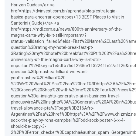
Horizon Guides</a> <a
href=https://dvinvest.com.br/aprenda/blog/estrategia-
basica-para-encerrar-operacoes>13 BEST Places to Visit in
Santorini ( Guide)</a> <a
href=https://mdl.com.au/news/800th-anniversary-of-the-
magna-carta-why-is-it-still-important/?
status=validation_failed&fields=First%20Name%2CLast%
question%3Drating-my-hotel-breakfast-pt-
3Rating%20my%20hotel%20breakfast%20Pt.%203%2Faa%20hre
anniversary-of-the-magna-carta-why-is-it-still-
important%2F&key=a1e5dfb76d12936e1132241fe27a1f26&mo
question%3Dpreashea-hilliard-we-want-
youPreashea%20Hilliard%20-
%20We%20Want%20You%2Faa%20href%3Dhttps%3A%2F%2Fmycon
%20Grocery%20Shop%20with%20me%20%28Tour%20Prices%29%
question%3Dai-insights-generative-ai-in-business-travel-
phocuswireAI%20Insights%3A%20Generative%20AI%20in%20bu
travel-allowance-pta%3Fpage%3D216Afro-
Argentines%2Faa%20href%3Dhttps%3A%2F%2Fwww.chizmiz.
sock-the-play-by-rona-campbell%2Fodd-sock-poster-6-x-4-
should-be-copy-3-
2%2F%3Ferror_checker%3Dcaptcha&author_spam=Georgerui