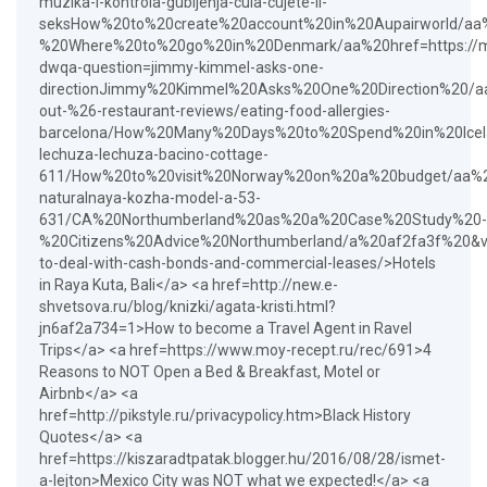
muzika-i-kontrola-gubljenja-cula-cujete-li-
seksHow%20to%20create%20account%20in%20Aupairworld/aa%2
%20Where%20to%20go%20in%20Denmark/aa%20href=https://melm
dwqa-question=jimmy-kimmel-asks-one-
directionJimmy%20Kimmel%20Asks%20One%20Direction%20/aa%2
out-%26-restaurant-reviews/eating-food-allergies-
barcelona/How%20Many%20Days%20to%20Spend%20in%20Icelan
lechuza-lechuza-bacino-cottage-
611/How%20to%20visit%20Norway%20on%20a%20budget/aa%20hre
naturalnaya-kozha-model-a-53-
631/CA%20Northumberland%20as%20a%20Case%20Study%20-
%20Citizens%20Advice%20Northumberland/a%20af2fa3f%20&v
to-deal-with-cash-bonds-and-commercial-leases/>Hotels
in Raya Kuta, Bali</a> <a href=http://new.e-
shvetsova.ru/blog/knizki/agata-kristi.html?
jn6af2a734=1>How to become a Travel Agent in Ravel
Trips</a> <a href=https://www.moy-recept.ru/rec/691>4
Reasons to NOT Open a Bed & Breakfast, Motel or
Airbnb</a> <a
href=http://pikstyle.ru/privacypolicy.htm>Black History
Quotes</a> <a
href=https://kiszaradtpatak.blogger.hu/2016/08/28/ismet-
a-lejton>Mexico City was NOT what we expected!</a> <a