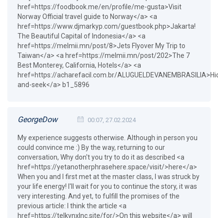
href=https://foodbook.me/en/profile/me-gusta>Visit
Norway Official travel guide to Norway</a> <a
href=https://www.djmarkyp.com/guestbook.php>Jakarta!
The Beautiful Capital of Indonesia</a> <a
href=https://melmii.mn/post/8>Jets Flyover My Trip to
Taiwan</a> <a href=https://melmii.mn/post/202>The 7
Best Monterey, California, Hotels</a> <a
href=https://acharefacil.com.br/ALUGUELDEVANEMBRASILIA>Hi
and-seek</a> b1_5896
GeorgeDow
00:07, 27.02.2024
My experience suggests otherwise. Although in person you
could convince me :) By the way, returning to our
conversation, Why don't you try to do it as described <a
href=https://yetanotherphrasehere.space/visit/>here</a>
When you and I first met at the master class, I was struck by
your life energy! I'll wait for you to continue the story, it was
very interesting. And yet, to fulfill the promises of the
previous article: I think the article <a
href=https://telkvnxlnc.site/for/>On this website</a> will