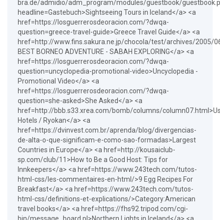
bra.de/admidio/adm_program/modules/guestbook/guestbook.
headline=Gastebuch>Sightseeing Tours in Iceland</a> <a
href=https://losguerrerosdeoracion.com/?dwqa-
question=greece-travel-guide>Greece Travel Guide</a> <a
href=http://www.fins.sakura.ne.jp/chocola/test/archives/2005/
BEST BORNEO ADVENTURE - SABAH EXPLORING</a> <a
href=https://losguerrerosdeoracion.com/?dwqa-
question=uncyclopedia-promotional-video>Uncyclopedia -
Promotional Video</a> <a
href=https://losguerrerosdeoracion.com/?dwqa-
question=she-asked>She Asked</a> <a
href=http://bbb.s33.xrea.com/bomb/columns/column07.html>U
Hotels / Ryokan</a> <a
href=https://dvinvest.com.br/aprenda/blog/divergencias-
de-alta-o-que-significam-e-como-sao-formadas>Largest
Countries in Europe</a> <a href=http://kousaiclub-
sp.com/club/11>How to Be a Good Host: Tips for
Innkeepers</a> <a href=https://www.243tech.com/tutos-
html-css/les-commentaires-en-html/>9 Egg Recipes For
Breakfast</a> <a href=https://www.243tech.com/tutos-
html-css/definitions-et-explications/>Category:American
travel books</a> <a href=https://fhs92.tripod.com/cgi-
bin/message_board.pl>Northern Lights in Iceland</a> <a