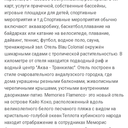
карт, услуги прачечной, собственные бассейны,
игровые площадки для детей, спортивные
мероприятия и т.д.Спортивные мероприятия обычно
включают: аквааэробику, баскетбол,плавание на
байдарках или катание на велосипеде, плавание,
дайвинг, теннис, футбол, водное поло, сауна,
тренажерный зал. Отель Blau Colonial окружён
шикарными садами с тропической растительностью. В
километре от отеля находится подводный риф и
водный центр "Аква - Транкилас". Отель построен в
стиле очаровательного андалузского городка, где
дома украшены резными балконами, живописными
черепичными крышами, уютными внутренними
двориками-патио. Memories Flamenco- это новый отель
на острове Кайо Коко, расположенный вдоль
великолепного белого песчаного пляжа с видом на
кристально-голубой океан.Теплота кубинского народа
находит отрабражение в сотрудниках Меморис