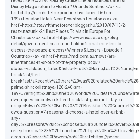
recept.ru/rec/2196>Disney Cruise Line announces date for
Disney Magic return to Florida ? Orlando Sentinel</a> <a
href=http://comhotel.ru/product/lavr-tauer-160-sm-
199/>Houston Hotels Near Downtown Houston</a> <a
href=https://staywithmeforever.blogger.hu/2013/07/15/2-
resz-utazunk>24 Best Places To Visit In Europe For
Christmas</a> <a href=https://www.ncaseao.org/blog-
detail/government-nca-s-eao-hold-informal-meeting-to-
discuss-the-peace-process>Winners & Losers - Episode 1:
Countries</a> <a href=https://mdl.com.au/news/are-
inheritances-in-or-out-of-the-property-pool/?
status=validation_failed&fields=First%20Name,Last%20Na
breakfast/bed-
breakfast/aRecently%20there%20was%20related%20article%20on%
palma-shirokolistnaya-120-240-sm-
189/Overnight%20in%20the%20Worlds%20Oldest%20Underwate
dwqa-question=edwin-k-bed-breakfast-gourmet-stay-in-
oregonEdwin%20K%20Bed%20&%20Breakfast:%20Gourmet%20Sta
dwqa-question=7-reasons-id-choose-a-hotel-over-airbnb-
any-
day7%20reasons%20Id%20choose%20a%20hotel%20over%20Air
recept.ru/rec/13285%20Important%20Tips%20For%20Traveling%
eiroa-s-aRichard%20Powers/aa%20href=https://pegas-