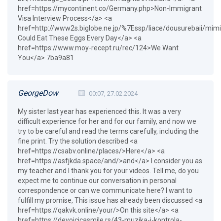
href=https://mycontinent.co/Germany.php>Non-Immigrant
Visa Interview Process</a> <a
href=http://www2s.biglobe.ne.jp/%7Essp/liace/dousurebaii/mimi
Could Eat These Eggs Every Day</a> <a
href=https://www.moy-recept.ru/rec/124>We Want
You</a> 7ba9a81
GeorgeDow
00:07, 27.02.2024
My sister last year has experienced this. It was a very
difficult experience for her and for our family, and now we
try to be careful and read the terms carefully, including the
fine print. Try the solution described <a
href=https://csabv.online/places/>Here</a> <a
href=https://asfjkda.space/and/>and</a> I consider you as
my teacher and I thank you for your videos. Tell me, do you
expect me to continue our conversation in personal
correspondence or can we communicate here? I want to
fulfill my promise, This issue has already been discussed <a
href=https://qakvk.online/your/>On this site</a> <a
href=https://devojcicasmile.rs/43-muzika-i-kontrola-