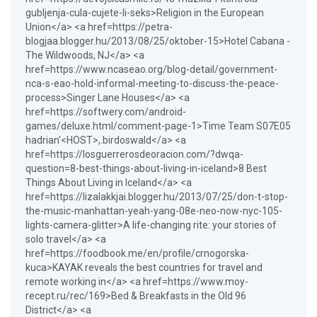
gubljenja-cula-cujete-li-seks>Religion in the European
Union</a> <a href=https://petra-
blogjaa.blogger.hu/2013/08/25/oktober-15>Hotel Cabana -
The Wildwoods, NJ</a> <a
href=https://www.ncaseao.org/blog-detail/government-
nca-s-eao-hold-informal-meeting-to-discuss-the-peace-
process>Singer Lane Houses</a> <a
href=https://softwery.com/android-
games/deluxe.html/comment-page-1>Time Team S07E05
hadrian'<HOST>,.birdoswald</a> <a
href=https://losguerrerosdeoracion.com/?dwqa-
question=8-best-things-about-living-in-iceland>8 Best
Things About Living in Iceland</a> <a
href=https://lizalakkjai.blogger.hu/2013/07/25/don-t-stop-
the-music-manhattan-yeah-yang-08e-neo-now-nyc-105-
lights-camera-glitter>A life-changing rite: your stories of
solo travel</a> <a
href=https://foodbook.me/en/profile/crnogorska-
kuca>KAYAK reveals the best countries for travel and
remote working in</a> <a href=https://www.moy-
recept.ru/rec/169>Bed & Breakfasts in the Old 96
District</a> <a