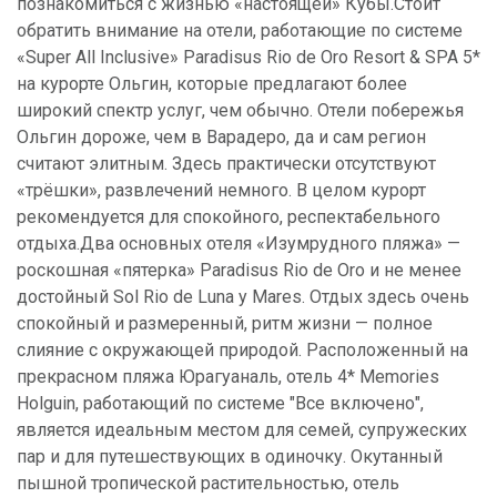
познакомиться с жизнью «настоящей» Кубы.Стоит
обратить внимание на отели, работающие по системе
«Super All Inclusive» Paradisus Rio de Oro Resort & SPA 5*
на курорте Ольгин, которые предлагают более
широкий спектр услуг, чем обычно. Отели побережья
Ольгин дороже, чем в Варадеро, да и сам регион
считают элитным. Здесь практически отсутствуют
«трёшки», развлечений немного. В целом курорт
рекомендуется для спокойного, респектабельного
отдыха.Два основных отеля «Изумрудного пляжа» —
роскошная «пятерка» Paradisus Rio de Oro и не менее
достойный Sol Rio de Luna y Mares. Отдых здесь очень
спокойный и размеренный, ритм жизни — полное
слияние с окружающей природой. Расположенный на
прекрасном пляжа Юрагуаналь, отель 4* Memories
Holguin, работающий по системе "Все включено",
является идеальным местом для семей, супружеских
пар и для путешествующих в одиночку. Окутанный
пышной тропической растительностью, отель