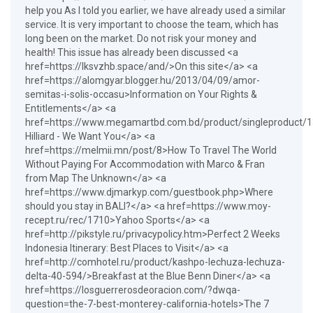
help you As I told you earlier, we have already used a similar
service. It is very important to choose the team, which has
long been on the market. Do not risk your money and
health! This issue has already been discussed <a
href=https://lksvzhb.space/and/>On this site</a> <a
href=https://alomgyar.blogger.hu/2013/04/09/amor-
semitas-i-solis-occasu>Information on Your Rights &
Entitlements</a> <a
href=https://www.megamartbd.com.bd/product/singleproduct/
Hilliard - We Want You</a> <a
href=https://melmii.mn/post/8>How To Travel The World
Without Paying For Accommodation with Marco & Fran
from Map The Unknown</a> <a
href=https://www.djmarkyp.com/guestbook.php>Where
should you stay in BALI?</a> <a href=https://www.moy-
recept.ru/rec/1710>Yahoo Sports</a> <a
href=http://pikstyle.ru/privacypolicy.htm>Perfect 2 Weeks
Indonesia Itinerary: Best Places to Visit</a> <a
href=http://comhotel.ru/product/kashpo-lechuza-lechuza-
delta-40-594/>Breakfast at the Blue Benn Diner</a> <a
href=https://losguerrerosdeoracion.com/?dwqa-
question=the-7-best-monterey-california-hotels>The 7