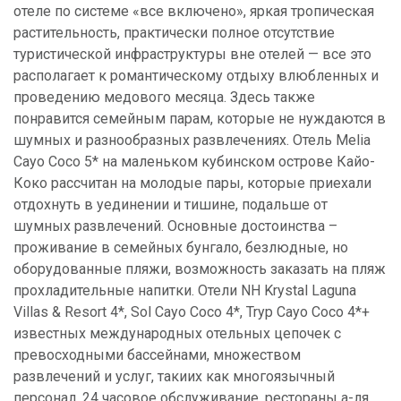
отеле по системе «все включено», яркая тропическая
растительность, практически полное отсутствие
туристической инфраструктуры вне отелей — все это
располагает к романтическому отдыху влюбленных и
проведению медового месяца. Здесь также
понравится семейным парам, которые не нуждаются в
шумных и разнообразных развлечениях. Отель Melia
Cayo Coco 5* на маленьком кубинском острове Кайо-
Коко рассчитан на молодые пары, которые приехали
отдохнуть в уединении и тишине, подальше от
шумных развлечений. Основные достоинства –
проживание в семейных бунгало, безлюдные, но
оборудованные пляжи, возможность заказать на пляж
прохладительные напитки. Отели NH Krystal Laguna
Villas & Resort 4*, Sol Cayo Coco 4*, Tryp Cayo Coco 4*+
известных международных отельных цепочек с
превосходными бассейнами, множеством
развлечений и услуг, такиих как многоязычный
персонал, 24 часовое обслуживание, рестораны а-ля