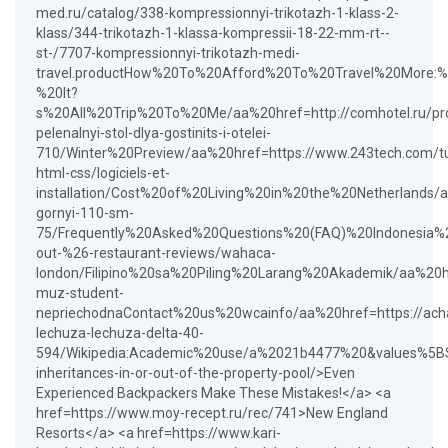
med.ru/catalog/338-kompressionnyi-trikotazh-1-klass-2-
klass/344-trikotazh-1-klassa-kompressii-18-22-mm-rt--
st-/7707-kompressionnyi-trikotazh-medi-
travel.productHow%20To%20Afford%20To%20Travel%20More:
%20It?
s%20All%20Trip%20To%20Me/aa%20href=http://comhotel.ru/prod
pelenalnyi-stol-dlya-gostinits-i-otelei-
710/Winter%20Preview/aa%20href=https://www.243tech.com/t
html-css/logiciels-et-
installation/Cost%20of%20Living%20in%20the%20Netherlands/a
gornyi-110-sm-
75/Frequently%20Asked%20Questions%20(FAQ)%20Indonesia%20P
out-%26-restaurant-reviews/wahaca-
london/Filipino%20sa%20Piling%20Larang%20Akademik/aa%20hr
muz-student-
nepriechodnaContact%20us%20wcainfo/aa%20href=https://ac
lechuza-lechuza-delta-40-
594/Wikipedia:Academic%20use/a%2021b4477%20&values%5BS
inheritances-in-or-out-of-the-property-pool/>Even
Experienced Backpackers Make These Mistakes!</a> <a
href=https://www.moy-recept.ru/rec/741>New England
Resorts</a> <a href=https://www.kari-