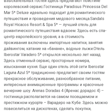
взыскательных гостей здесь предлагают поистине
королевский сервис.Гостиница Paradisus Princessa Del
Mar 5* Deluxe идеально подходит для романтического
путешествия и проведения медового месяца.Sandals
Royal Hicacos Resort & Spa 5* — лучший отель для
романтического путешествия вдвоем. Здесь есть спа-
центр европейского уровня, а в стоимость
проживания включены импортные напитки, занятия
дайвингом, катание на «банане», водные лыжи.Отель
Iberostar Varadero 5* открылся несколько лет назад.
Здесь отменный сервис, просторные номера,
изысканная кухня. Еще один отель этой сети Iberostar
Laguna Azul 5* традиционно предлагает своим гостям
прекрасное обслуживание, разнообразное питание,
интересные анимационные программы и красочные
вечерние шоу. Arenas Doradas 4 (Аренас дорадос 4) –
гостиница располагается на самом посещаемом и
престижном курорте – Варадеро на Кубе. Здесь можно
повеселиться на дискотеках, сделать покупки,