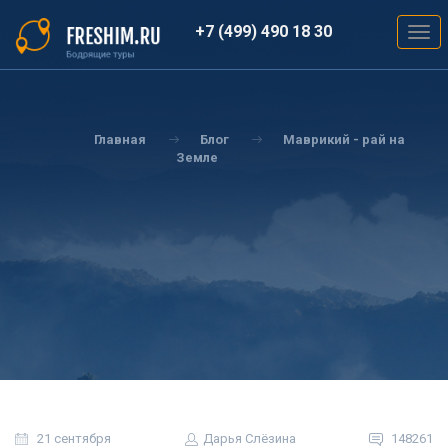
Перейти
к
+7 (499) 490 18 30
Togg
основному
navig
содержанию
Вы
здесь
Главная
Блог
Маврикий - рай на
Земле
21 сентября
Дарья Слёзина
148261