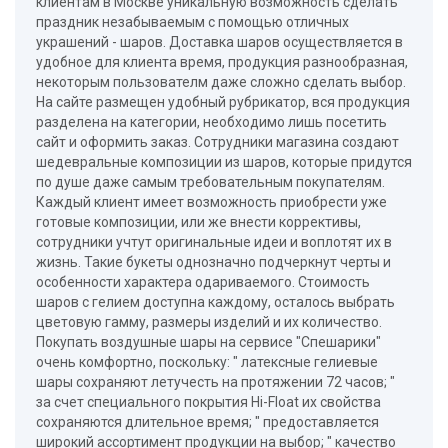
клиентам в Москве уникальную возможность сделать
праздник незабываемым с помощью отличных
украшений - шаров. Доставка шаров осуществляется в
удобное для клиента время, продукция разнообразная,
некоторым пользователм даже сложно сделать выбор.
На сайте размещен удобный рубрикатор, вся продукция
разделена на категории, необходимо лишь посетить
сайт и оформить заказ. Сотрудники магазина создают
шедевральные композиции из шаров, которые придутся
по душе даже самым требовательным покупателям.
Каждый клиент имеет возможность приобрести уже
готовые композиции, или же внести коррективы,
сотрудники учтут оригинальные идеи и воплотят их в
жизнь. Такие букеты однозначно подчеркнут черты и
особенности характера одариваемого. Стоимость
шаров с гелием доступна каждому, осталось выбрать
цветовую гамму, размеры изделий и их количество.
Покупать воздушные шары на сервисе "Спешарики"
очень комфортно, поскольку: " латексные гелиевые
шары сохраняют летучесть на протяжении 72 часов; "
за счет специального покрытия Hi-Float их свойства
сохраняются длительное время; " предоставляется
широкий ассортимент продукции на выбор; " качество