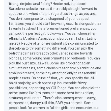
fisting, rimjobs, anal fisting? Hector not, our escort
Barcelona website makes it incredibly straightforward to
spot the one who's into the regardless things as you are.
You don't comprise to be chagrined of your deepest
fantasies, you should start browsing escorts alongside their
favorite fetishes! The aforementioned preferences, you
can pick the perfect girl, looks-wise. You can choose her
ethnicity (Arabian, Asian, Ebony, European, Indian, Latino,
mixed). People oftentimes submit c be communicated to
Barcelona to try something different. You can pick the
betrothed's hair's breadth color: varied incline towards
blondes, some young man brunettes or redheads. You can
pick the bust size, as well. Some like brobdingnagian
simulate breasts, some cherish reasonable pulchritude and
smallish breasts, some pay attention only to reasonable
ample assets. On prune of that, you can specify the jail-
bait's majority, which opens up innumerable frizzy
possibilities, depending on YOUR age. You can also pick the
acme, some like 'em transient, some bent Amazonian,
statuesque stunners. There's also consequence – curvy,
compressed, dumpy, rail-thin, BBW, you name it. Some
people look for women to fall the girlfriend encounter, our