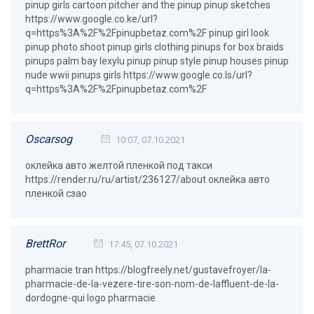
pinup girls cartoon pitcher and the pinup pinup sketches
https://www.google.co.ke/url?
q=https%3A%2F%2Fpinupbetaz.com%2F pinup girl look
pinup photo shoot pinup girls clothing pinups for box braids
pinups palm bay lexylu pinup pinup style pinup houses pinup
nude wwii pinups girls https://www.google.co.ls/url?
q=https%3A%2F%2Fpinupbetaz.com%2F
Oscarsog
10:07, 07.10.2021
оклейка авто желтой пленкой под такси
https://render.ru/ru/artist/236127/about оклейка авто
пленкой сзао
BrettRor
17:45, 07.10.2021
pharmacie tran https://blogfreely.net/gustavefroyer/la-
pharmacie-de-la-vezere-tire-son-nom-de-laffluent-de-la-
dordogne-qui logo pharmacie