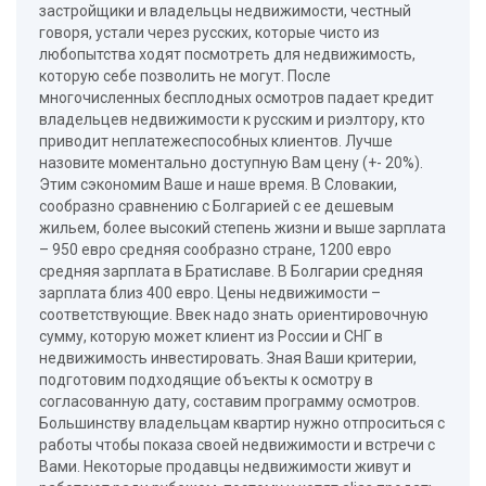
застройщики и владельцы недвижимости, честный
говоря, устали через русских, которые чисто из
любопытства ходят посмотреть для недвижимость,
которую себе позволить не могут. После
многочисленных бесплодных осмотров падает кредит
владельцев недвижимости к русским и риэлтору, кто
приводит неплатежеспособных клиентов. Лучше
назовите моментально доступную Вам цену (+- 20%).
Этим сэкономим Ваше и наше время. В Словакии,
сообразно сравнению с Болгарией с ее дешевым
жильем, более высокий степень жизни и выше зарплата
– 950 евро средняя сообразно стране, 1200 евро
средняя зарплата в Братиславе. В Болгарии средняя
зарплата близ 400 евро. Цены недвижимости –
соответствующие. Ввек надо знать ориентировочную
сумму, которую может клиент из России и СНГ в
недвижимость инвестировать. Зная Ваши критерии,
подготовим подходящие объекты к осмотру в
согласованную дату, составим программу осмотров.
Большинству владельцам квартир нужно отпроситься с
работы чтобы показа своей недвижимости и встречи с
Вами. Некоторые продавцы недвижимости живут и