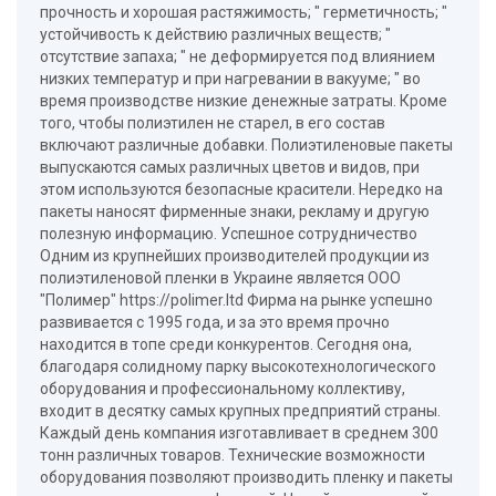
прочность и хорошая растяжимость; " герметичность; "
устойчивость к действию различных веществ; "
отсутствие запаха; " не деформируется под влиянием
низких температур и при нагревании в вакууме; " во
время производстве низкие денежные затраты. Кроме
того, чтобы полиэтилен не старел, в его состав
включают различные добавки. Полиэтиленовые пакеты
выпускаются самых различных цветов и видов, при
этом используются безопасные красители. Нередко на
пакеты наносят фирменные знаки, рекламу и другую
полезную информацию. Успешное сотрудничество
Одним из крупнейших производителей продукции из
полиэтиленовой пленки в Украине является ООО
"Полимер" https://polimer.ltd Фирма на рынке успешно
развивается с 1995 года, и за это время прочно
находится в топе среди конкурентов. Сегодня она,
благодаря солидному парку высокотехнологического
оборудования и профессиональному коллективу,
входит в десятку самых крупных предприятий страны.
Каждый день компания изготавливает в среднем 300
тонн различных товаров. Технические возможности
оборудования позволяют производить пленку и пакеты