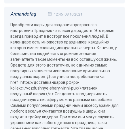
Armandofag
12:46, 08.10.2021
Приобрести шары для создания прекрасного
настроения Праздник - это всегда радость. Это время
всегда приводит в восторг все поколения людей. В
календаре есть множество праздников, каждый из
которых имеет свои индивидуальные черты. Конечно, у
большинства людей есть огромное желание
запечатлеть такие моменты на всю оставшуюся жизнь.
Средств для этого достаточно, но одним из самых
популярных является использование оригинальных
воздушных шаров. Доступно и востребованно <a
href=https://доставка-шаров.рф/po-
kollekcii/vozdushnye-shary-vinni-pux/>пятачок
воздушный шарик</a> Создавать и подчеркивать
праздничную атмосферу можно разными способами.
Самыми популярными праздничными аксессуарами для
любого веселья считаются воздушные шары, они
входят в тройку лидеров. При этом они могут служить
украшением как любого детского праздника, так и
серьезных взрослых торжеств. Эта традиция не