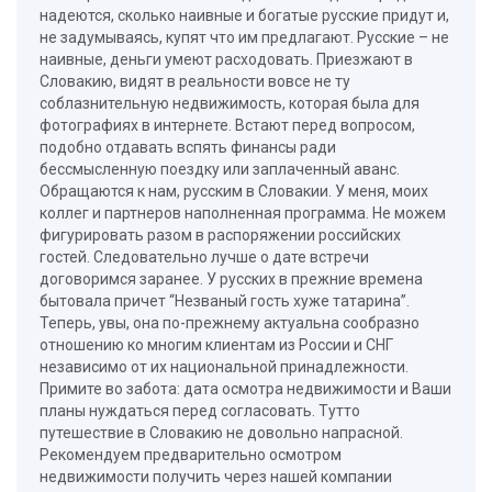
надеются, сколько наивные и богатые русские придут и,
не задумываясь, купят что им предлагают. Русские – не
наивные, деньги умеют расходовать. Приезжают в
Словакию, видят в реальности вовсе не ту
соблазнительную недвижимость, которая была для
фотографиях в интернете. Встают перед вопросом,
подобно отдавать вспять финансы ради
бессмысленную поездку или заплаченный аванс.
Обращаются к нам, русским в Словакии. У меня, моих
коллег и партнеров наполненная программа. Не можем
фигурировать разом в распоряжении российских
гостей. Следовательно лучше о дате встречи
договоримся заранее. У русских в прежние времена
бытовала причет “Незваный гость хуже татарина”.
Теперь, увы, она по-прежнему актуальна сообразно
отношению ко многим клиентам из России и СНГ
независимо от их национальной принадлежности.
Примите во забота: дата осмотра недвижимости и Ваши
планы нуждаться перед согласовать. Тутто
путешествие в Словакию не довольно напрасной.
Рекомендуем предварительно осмотром
недвижимости получить через нашей компании