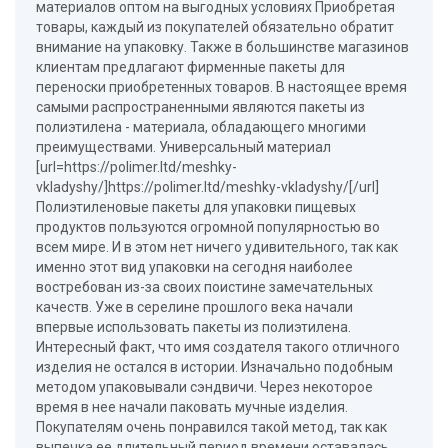
материалов оптом на выгодных условиях Приобретая
товары, каждый из покупателей обязательно обратит
внимание на упаковку. Также в большинстве магазинов
клиентам предлагают фирменные пакеты для
переноски приобретенных товаров. В настоящее время
самыми распространенными являются пакеты из
полиэтилена - материала, обладающего многими
преимуществами. Универсальный материал
[url=https://polimer.ltd/meshky-
vkladyshy/]https://polimer.ltd/meshky-vkladyshy/[/url]
Полиэтиленовые пакеты для упаковки пищевых
продуктов пользуются огромной популярностью во
всем мире. И в этом нет ничего удивительного, так как
именно этот вид упаковки на сегодня наиболее
востребован из-за своих поистине замечательных
качеств. Уже в серелине прошлого века начали
впервые использовать пакеты из полиэтилена.
Интересный факт, что имя создателя такого отличного
изделия не остался в истории. Изначально подобным
методом упаковывали сэндвичи. Через некоторое
время в нее начали паковать мучные изделия.
Покупателям очень понравился такой метод, так как
выпечка ее длительный период времени оставалась