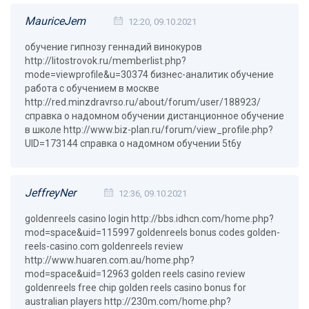
MauriceJem
12:20, 09.10.2021
обучение гипнозу геннадий винокуров
http://litostrovok.ru/memberlist.php?
mode=viewprofile&u=30374 бизнес-аналитик обучение
работа с обучением в москве
http://red.minzdravrso.ru/about/forum/user/188923/
справка о надомном обучении дистанционное обучение
в школе http://www.biz-plan.ru/forum/view_profile.php?
UID=173144 справка о надомном обучении 5t6y
JeffreyNer
12:36, 09.10.2021
goldenreels casino login http://bbs.idhcn.com/home.php?
mod=space&uid=115997 goldenreels bonus codes golden-
reels-casino.com goldenreels review
http://www.huaren.com.au/home.php?
mod=space&uid=12963 golden reels casino review
goldenreels free chip golden reels casino bonus for
australian players http://230m.com/home.php?