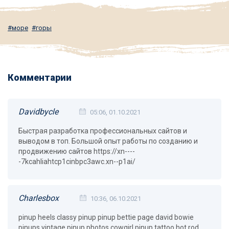
море
горы
Комментарии
Davidbycle
05:06, 01.10.2021
Быстрая разработка профессиональных сайтов и
выводом в топ. Большой опыт работы по созданию и
продвижению сайтов https://xn----
-7kcahliahtcp1cinbpc3awc.xn--p1ai/
Charlesbox
10:36, 06.10.2021
pinup heels classy pinup pinup bettie page david bowie
pinups vintage pinup photos cowgirl pinup tattoo hot rod