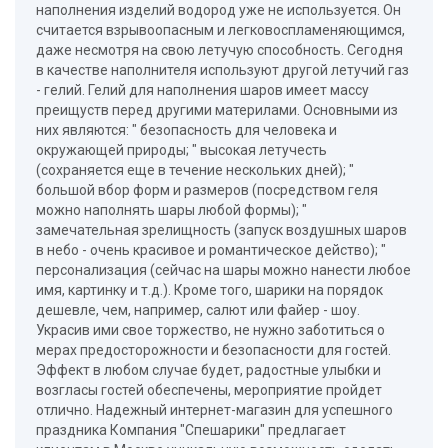
наполнения изделий водород уже не используется. Он
считается взрывоопасным и легковоспламеняющимся,
даже несмотря на свою летучую способность. Сегодня
в качестве наполнителя используют другой летучий газ
- гелий. Гелий для наполнения шаров имеет массу
преищуств перед другими материлами. Основными из
них являются: " безопасность для человека и
окружающей природы; " высокая летучесть
(сохраняется еще в течение нескольких дней); "
большой вбор форм и размеров (посредством геля
можно наполнять шары любой формы); "
замечательная зрелищность (запуск воздушных шаров
в небо - очень красивое и романтическое действо); "
персонализация (сейчас на шары можно нанести любое
имя, картинку и т.д.). Кроме того, шарики на порядок
дешевле, чем, например, салют или файер - шоу.
Украсив ими свое торжество, не нужно заботиться о
мерах предосторожности и безопасности для гостей.
Эффект в любом случае будет, радостные улыбки и
возгласы гостей обеспечены, мероприятие пройдет
отлично. Надежный интернет-магазин для успешного
праздника Компания "Спешарики" предлагает