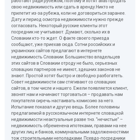
работают ради рубежом, поэтому и хотят alias продать
свою недвижимость или сдать в аренду.Никто не
прилетит из-за рубежа, коли не договориться заранее.
Дату и период осмотра недвижимости нужно прежде
согласовать. Некоторый русские клиенты этот
посредник не учитывают. Думают, сколько их в
Словакии кто-то ждет. О факте своего приезда
сообщают, уже приехав сюда. Сотни российских и
украинских сайтов предлагают в интернете
недвижимость Словакии. Большинство владельцев
этих сайтов в Словакии отроду не было, серьезных
словацких партнеров не имеют, здешних законов не
знают. Простой хотят быстро и свободно разбогатеть.
Совет недвижимости сам стягивают со словацких
сайтов, в том числе и нашего. Ежели появляется клиент,
звонят нам и начинают торговаться – продавать нам
покупателя сиречь настаивать комиссию за него.
Испытание показал и другую вещь. Более половины
предлагаемой в русскоязычном интернете словацкой
недвижимости неактуальные разве тнз. “нечистые” –
недвижимость обременена ипотеками, правами на нее
других лиц и банков, коммунальными задолженностями
тож строительными неполадками. Псевдо-посредники