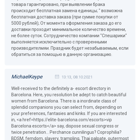
товара гарантировано, при выявлении брака
происходит бесплатная замена единицы; " возможна
бесплатная доставка заказа (при сумме покупки от
5000 рублей); От момента оформления заказа до его
доставки проходит минимальное количество времени,
не более суток. Сотрудничество компании "Спешарики"
выполняется исключительно с проверенными
производителмяи. Праздник будет незабываемым, если
обратиться за помощью в данную организацию.
MichaelKeype
13:13, 08.10.2021
Well-received to the definitely a- escort directory in
Barcelona. Here, you resolution be adept to catch beautiful
women from Barcelona. There is a inordinate class of
splendid companions you can select from, depending on
your preferences, fantasies and kinks. If you are interested
in, <a href=https://elite-barcelona.com/escorts>vip
Barcelona escorts</a> say, dispose sexual congress or
twice penetration… Perchance cunnilingus? Coprophilia?
BDSM, femdom, slavery, trampling, Thai palpate, outermost