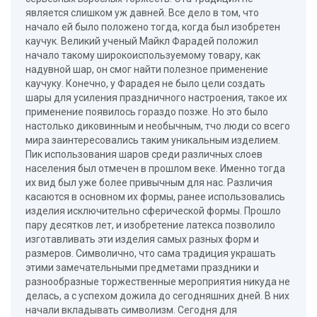
является слишком уж давней. Все дело в том, что
начало ей было положено тогда, когда был изобретен
каучук. Великий ученый Майкл Фарадей положил
начало такому широкоиспользуемому товару, как
надувной шар, он смог найти полезное применение
каучуку. Конечно, у Фарадея не было цели создать
шары для усиления праздничного настроения, такое их
применение появилось гораздо позже. Но это было
настолько диковинным и необычным, тчо люди со всего
мира заинтересовались таким уникальным изделием.
Пик использования шаров среди различных слоев
населения был отмечен в прошлом веке. Именно тогда
их вид был уже более привычным для нас. Различия
касаются в основном их формы, ранее использовались
изделия исключительно сферической формы. Прошло
пару десятков лет, и изобретение латекса позволило
изготавливать эти изделия самых разных форм и
размеров. Символично, что сама традиция украшать
этими замечательными предметами праздники и
разнообразные торжественные мероприятия никуда не
делась, а с успехом дожила до сегодняшних дней. В них
начали вкладывать символизм. Сегодня для