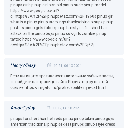
pinups girls pinup girl pics old pinup nude pinup model
https://www.google.bs/url?
q=https%3A%2F%2Fpinupbetaz.com%2F 1960s pinup girl
what is a pinup pinup stockings thanksgiving pinups pinup
posters pinup girls fabric pinup hairstyles for short hair
attack on the pinup boys pinup cowgirls zombie pinup
tattoo https://www.google.hr/url?
q=https%3A%2F%2Fpinupbetaz.com%2F 7j67j
HenryWhasy
10:51, 06.10.2021
Если вы ищите противовоспалительные зубные пасты,
то найдете на странице сайта Ирригатор.ру по этой
ссылке https://irrigator.ru/protivospalitelnye-cat.html
AntonCyday
11:17, 06.10.2021
pinups for short hair hot rods pinup pinup bikini pinup guys
american traditional pinup sexiest pinups pinup style dress