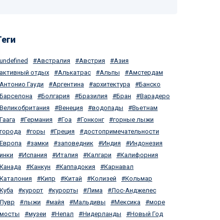
Теги
undefined
Австралия
Австрия
Азия
активный отдых
Алькатрас
Альпы
Амстердам
Антонио Гауди
Аргентина
архитектура
Банско
Барселона
Болгария
Бразилия
Бран
Варадеро
Великобритания
Венеция
водопады
Вьетнам
Гаага
Германия
Гоа
Гонконг
горные лыжи
города
горы
Греция
достопримечательности
Европа
замки
заповедник
Индия
Индонезия
инки
Испания
Италия
Калгари
Калифорния
Канада
Канкун
Каппадокия
Карнавал
Каталония
Кипр
Китай
Колизей
Кольмар
Куба
курорт
курорты
Лима
Лос-Анджелес
Лувр
лыжи
майя
Мальдивы
Мексика
море
мосты
музеи
Непал
Нидерланды
Новый Год