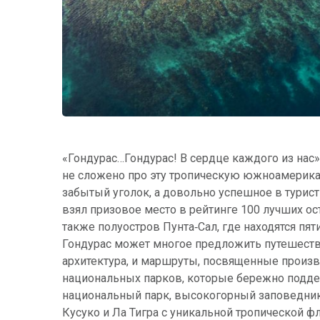
«Гондурас…Гондурас! В сердце каждого из нас»
не сложено про эту тропическую южноамерика
забытый уголок, а довольно успешное в турист
взял призовое место в рейтинге 100 лучших ост
также полуостров Пунта‑Сал, где находятся пя
Гондурас может многое предложить путешестве
архитектура, и маршруты, посвященные произво
национальных парков, которые бережно подде
национальный парк, высокогорный заповедник 
Кусуко и Ла Тигра с уникальной тропической ф