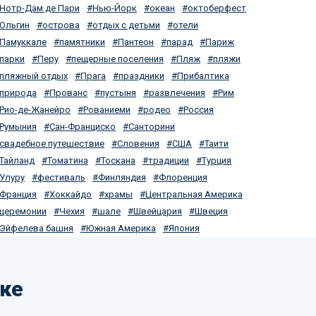
Нотр-Дам де Пари
Нью-Йорк
океан
октоберфест
Ольгин
острова
отдых с детьми
отели
Памуккале
памятники
Пантеон
парад
Париж
парки
Перу
пещерные поселения
Пляж
пляжи
пляжный отдых
Прага
праздники
Прибалтика
природа
Прованс
пустыня
развлечения
Рим
Рио-де-Жанейро
Рованиеми
родео
Россия
Румыния
Сан-Франциско
Санторини
свадебное путешествие
Словения
США
Таити
Тайланд
Томатина
Тоскана
традиции
Турция
Улуру
фестиваль
Финляндия
Флоренция
Франция
Хоккайдо
храмы
Центральная Америка
церемонии
Чехия
шале
Швейцария
Швеция
Эйфелева башня
Южная Америка
Япония
ике