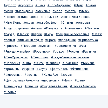
курорт
курорты
Лима
Лос-Анджелес
Лувр
лыжи
майя
Мальдивы
Мексика
море
мосты
музеи
Непал
Нидерланды
Новый Год
Нотр-Дам де Пари
Нью-Йорк
океан
октоберфест
Ольгин
острова
отдых с детьми
отели
Памуккале
памятники
Пантеон
парад
Париж
парки
Перу
пещерные поселения
Пляж
пляжи
пляжный отдых
Прага
праздники
Прибалтика
природа
Прованс
пустыня
развлечения
Рим
Рио-де-Жанейро
Рованиеми
родео
Россия
Румыния
Сан-Франциско
Санторини
свадебное путешествие
Словения
США
Таити
Тайланд
Томатина
Тоскана
традиции
Турция
Улуру
фестиваль
Финляндия
Флоренция
Франция
Хоккайдо
храмы
Центральная Америка
церемонии
Чехия
шале
Швейцария
Швеция
Эйфелева башня
Южная Америка
Япония