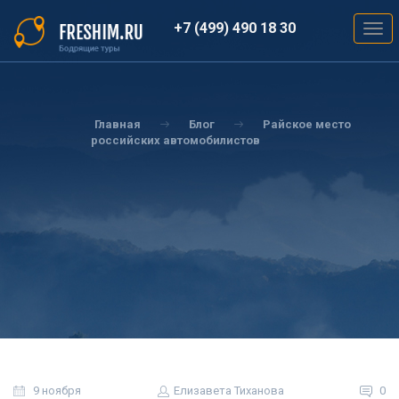
Перейти
к
+7 (499) 490 18 30
Togg
основному
navig
содержанию
Вы
здесь
Главная
Блог
Райское место
российских автомобилистов
9 ноября
Елизавета Тиханова
0