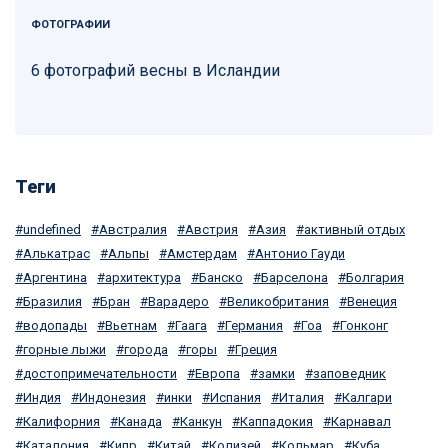
ФОТОГРАФИИ
6 фотографий весны в Исландии
Теги
undefined
Австралия
Австрия
Азия
активный отдых
Алькатрас
Альпы
Амстердам
Антонио Гауди
Аргентина
архитектура
Банско
Барселона
Болгария
Бразилия
Бран
Варадеро
Великобритания
Венеция
водопады
Вьетнам
Гаага
Германия
Гоа
Гонконг
горные лыжи
города
горы
Греция
достопримечательности
Европа
замки
заповедник
Индия
Индонезия
инки
Испания
Италия
Калгари
Калифорния
Канада
Канкун
Каппадокия
Карнавал
Каталония
Кипр
Китай
Колизей
Кольмар
Куба