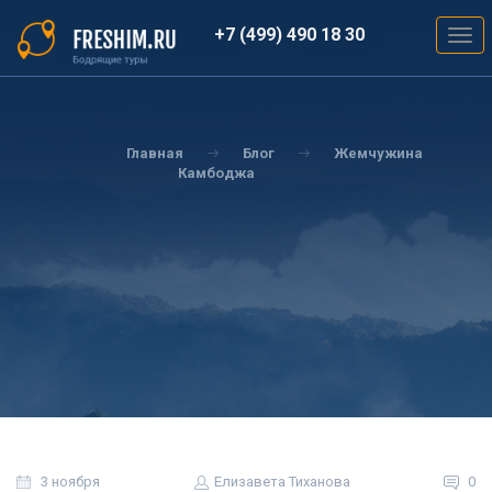
Перейти
к
+7 (499) 490 18 30
Togg
основному
navig
содержанию
Вы
здесь
Главная
Блог
Жемчужина
Камбоджа
3 ноября
Елизавета Тиханова
0