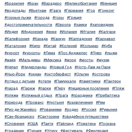
Бразилия
Бран
Варадеро
Великобритания
Венеция
водопады
Вьетнам
Гаага
Германия
Гоа
Гонконг
горные лыжи
города
горы
Греция
достопримечательности
Европа
замки
заповедник
Индия
Индонезия
инки
Испания
Италия
Калгари
Калифорния
Канада
Канкун
Каппадокия
Карнавал
Каталония
Кипр
Китай
Колизей
Кольмар
Куба
курорт
курорты
Лима
Лос-Анджелес
Лувр
лыжи
майя
Мальдивы
Мексика
море
мосты
музеи
Непал
Нидерланды
Новый Год
Нотр-Дам де Пари
Нью-Йорк
океан
октоберфест
Ольгин
острова
отдых с детьми
отели
Памуккале
памятники
Пантеон
парад
Париж
парки
Перу
пещерные поселения
Пляж
пляжи
пляжный отдых
Прага
праздники
Прибалтика
природа
Прованс
пустыня
развлечения
Рим
Рио-де-Жанейро
Рованиеми
родео
Россия
Румыния
Сан-Франциско
Санторини
свадебное путешествие
Словения
США
Таити
Тайланд
Томатина
Тоскана
традиции
Турция
Улуру
фестиваль
Финляндия