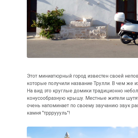
Этот миниатюрный город известен своей непо
которые получили название Трулли. В чем же их
На вид это круглые домики традиционно небо
конусообразную крышу. Местные жители шутят 
очень напоминает по своему звучанию звук р
камня "тррруууль"!