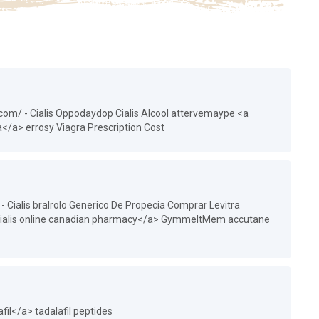
e.com/ - Cialis Oppodaydop Cialis Alcool attervemaype <a
ia</a> errosy Viagra Prescription Cost
 Cialis bralrolo Generico De Propecia Comprar Levitra
 cialis online canadian pharmacy</a> GymmeltMem accutane
fil</a> tadalafil peptides