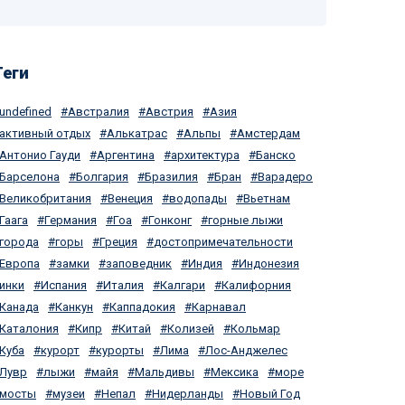
Теги
undefined
Австралия
Австрия
Азия
активный отдых
Алькатрас
Альпы
Амстердам
Антонио Гауди
Аргентина
архитектура
Банско
Барселона
Болгария
Бразилия
Бран
Варадеро
Великобритания
Венеция
водопады
Вьетнам
Гаага
Германия
Гоа
Гонконг
горные лыжи
города
горы
Греция
достопримечательности
Европа
замки
заповедник
Индия
Индонезия
инки
Испания
Италия
Калгари
Калифорния
Канада
Канкун
Каппадокия
Карнавал
Каталония
Кипр
Китай
Колизей
Кольмар
Куба
курорт
курорты
Лима
Лос-Анджелес
Лувр
лыжи
майя
Мальдивы
Мексика
море
мосты
музеи
Непал
Нидерланды
Новый Год