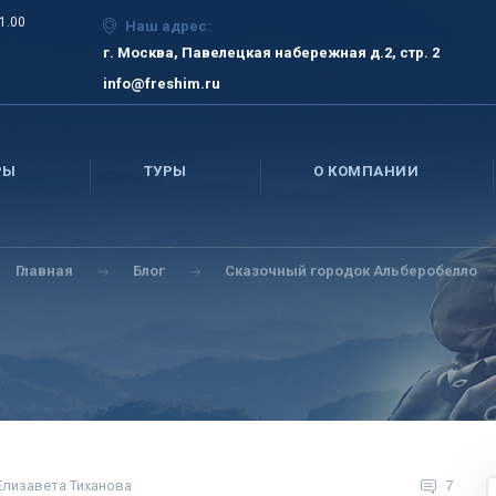
21.00
Наш адрес:
г. Москва, Павелецкая набережная д.2, стр. 2
info@freshim.ru
РЫ
ТУРЫ
О КОМПАНИИ
Главная
Блог
Сказочный городок Альберобелло
Елизавета Тиханова
7