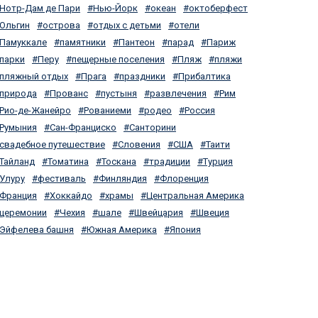
Нотр-Дам де Пари
Нью-Йорк
океан
октоберфест
Ольгин
острова
отдых с детьми
отели
Памуккале
памятники
Пантеон
парад
Париж
парки
Перу
пещерные поселения
Пляж
пляжи
пляжный отдых
Прага
праздники
Прибалтика
природа
Прованс
пустыня
развлечения
Рим
Рио-де-Жанейро
Рованиеми
родео
Россия
Румыния
Сан-Франциско
Санторини
свадебное путешествие
Словения
США
Таити
Тайланд
Томатина
Тоскана
традиции
Турция
Улуру
фестиваль
Финляндия
Флоренция
Франция
Хоккайдо
храмы
Центральная Америка
церемонии
Чехия
шале
Швейцария
Швеция
Эйфелева башня
Южная Америка
Япония