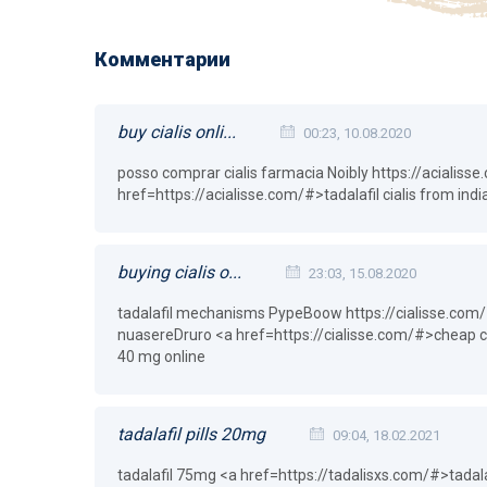
Комментарии
buy cialis onli...
00:23, 10.08.2020
posso comprar cialis farmacia Noibly https://acialiss
href=https://acialisse.com/#>tadalafil cialis from ind
buying cialis o...
23:03, 15.08.2020
tadalafil mechanisms PypeBoow https://cialisse.com/ -
nuasereDruro <a href=https://cialisse.com/#>cheap
40 mg online
tadalafil pills 20mg
09:04, 18.02.2021
tadalafil 75mg <a href=https://tadalisxs.com/#>tadala