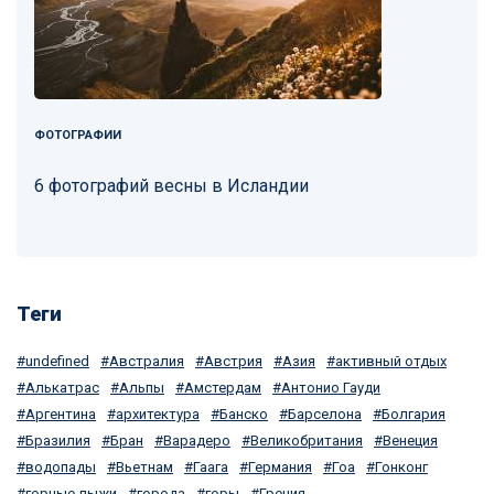
ФОТОГРАФИИ
6 фотографий весны в Исландии
Теги
undefined
Австралия
Австрия
Азия
активный отдых
Алькатрас
Альпы
Амстердам
Антонио Гауди
Аргентина
архитектура
Банско
Барселона
Болгария
Бразилия
Бран
Варадеро
Великобритания
Венеция
водопады
Вьетнам
Гаага
Германия
Гоа
Гонконг
горные лыжи
города
горы
Греция