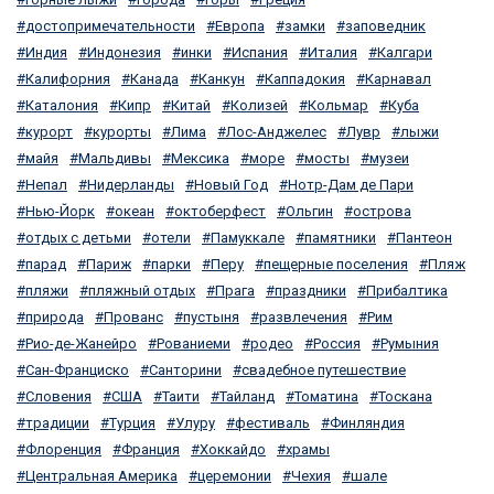
достопримечательности
Европа
замки
заповедник
Индия
Индонезия
инки
Испания
Италия
Калгари
Калифорния
Канада
Канкун
Каппадокия
Карнавал
Каталония
Кипр
Китай
Колизей
Кольмар
Куба
курорт
курорты
Лима
Лос-Анджелес
Лувр
лыжи
майя
Мальдивы
Мексика
море
мосты
музеи
Непал
Нидерланды
Новый Год
Нотр-Дам де Пари
Нью-Йорк
океан
октоберфест
Ольгин
острова
отдых с детьми
отели
Памуккале
памятники
Пантеон
парад
Париж
парки
Перу
пещерные поселения
Пляж
пляжи
пляжный отдых
Прага
праздники
Прибалтика
природа
Прованс
пустыня
развлечения
Рим
Рио-де-Жанейро
Рованиеми
родео
Россия
Румыния
Сан-Франциско
Санторини
свадебное путешествие
Словения
США
Таити
Тайланд
Томатина
Тоскана
традиции
Турция
Улуру
фестиваль
Финляндия
Флоренция
Франция
Хоккайдо
храмы
Центральная Америка
церемонии
Чехия
шале