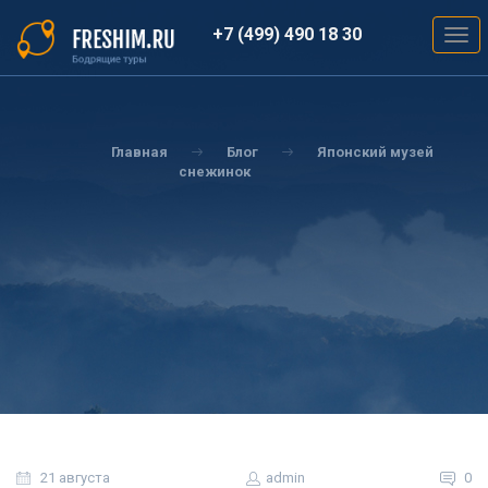
Перейти
к
+7 (499) 490 18 30
Togg
основному
navig
содержанию
Вы
здесь
Главная
Блог
Японский музей
снежинок
21 августа
admin
0