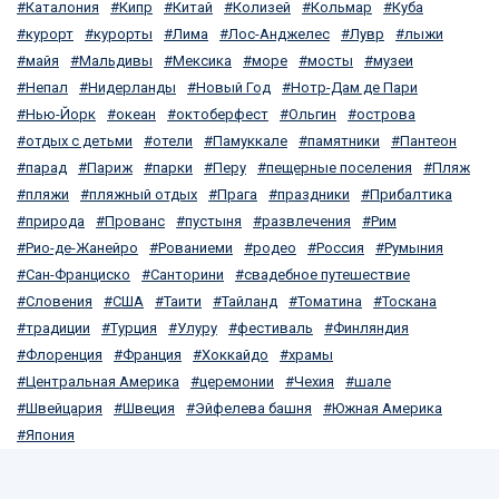
Каталония
Кипр
Китай
Колизей
Кольмар
Куба
курорт
курорты
Лима
Лос-Анджелес
Лувр
лыжи
майя
Мальдивы
Мексика
море
мосты
музеи
Непал
Нидерланды
Новый Год
Нотр-Дам де Пари
Нью-Йорк
океан
октоберфест
Ольгин
острова
отдых с детьми
отели
Памуккале
памятники
Пантеон
парад
Париж
парки
Перу
пещерные поселения
Пляж
пляжи
пляжный отдых
Прага
праздники
Прибалтика
природа
Прованс
пустыня
развлечения
Рим
Рио-де-Жанейро
Рованиеми
родео
Россия
Румыния
Сан-Франциско
Санторини
свадебное путешествие
Словения
США
Таити
Тайланд
Томатина
Тоскана
традиции
Турция
Улуру
фестиваль
Финляндия
Флоренция
Франция
Хоккайдо
храмы
Центральная Америка
церемонии
Чехия
шале
Швейцария
Швеция
Эйфелева башня
Южная Америка
Япония