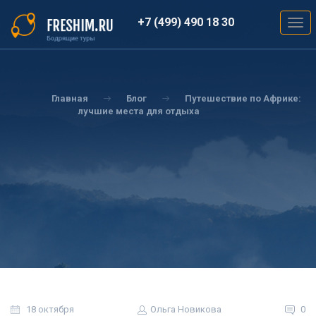
Перейти
к
+7 (499) 490 18 30
Togg
основному
navig
содержанию
Вы
здесь
Главная
Блог
Путешествие по Африке:
лучшие места для отдыха
18 октября
Ольга Новикова
0