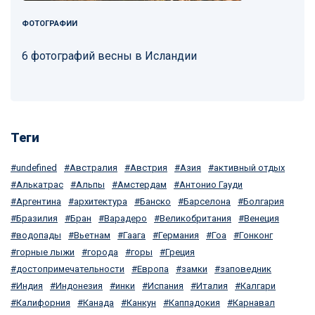
ФОТОГРАФИИ
6 фотографий весны в Исландии
Теги
undefined
Австралия
Австрия
Азия
активный отдых
Алькатрас
Альпы
Амстердам
Антонио Гауди
Аргентина
архитектура
Банско
Барселона
Болгария
Бразилия
Бран
Варадеро
Великобритания
Венеция
водопады
Вьетнам
Гаага
Германия
Гоа
Гонконг
горные лыжи
города
горы
Греция
достопримечательности
Европа
замки
заповедник
Индия
Индонезия
инки
Испания
Италия
Калгари
Калифорния
Канада
Канкун
Каппадокия
Карнавал