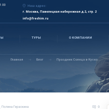
21.00
Наш адрес:
г. Москва, Павелецкая набережная д.2, стр. 2
info@freshim.ru
РЫ
ТУРЫ
О КОМПАНИИ
Главная
Блог
Праздник Солнца в Куско
Полина Гераскина
0