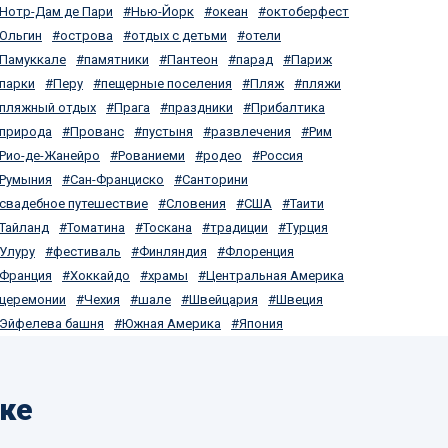
Нотр-Дам де Пари
Нью-Йорк
океан
октоберфест
Ольгин
острова
отдых с детьми
отели
Памуккале
памятники
Пантеон
парад
Париж
парки
Перу
пещерные поселения
Пляж
пляжи
пляжный отдых
Прага
праздники
Прибалтика
природа
Прованс
пустыня
развлечения
Рим
Рио-де-Жанейро
Рованиеми
родео
Россия
Румыния
Сан-Франциско
Санторини
свадебное путешествие
Словения
США
Таити
Тайланд
Томатина
Тоскана
традиции
Турция
Улуру
фестиваль
Финляндия
Флоренция
Франция
Хоккайдо
храмы
Центральная Америка
церемонии
Чехия
шале
Швейцария
Швеция
Эйфелева башня
Южная Америка
Япония
ике