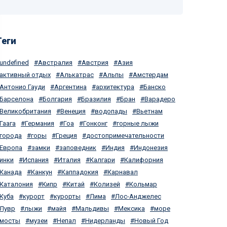
Теги
undefined
Австралия
Австрия
Азия
активный отдых
Алькатрас
Альпы
Амстердам
Антонио Гауди
Аргентина
архитектура
Банско
Барселона
Болгария
Бразилия
Бран
Варадеро
Великобритания
Венеция
водопады
Вьетнам
Гаага
Германия
Гоа
Гонконг
горные лыжи
города
горы
Греция
достопримечательности
Европа
замки
заповедник
Индия
Индонезия
инки
Испания
Италия
Калгари
Калифорния
Канада
Канкун
Каппадокия
Карнавал
Каталония
Кипр
Китай
Колизей
Кольмар
Куба
курорт
курорты
Лима
Лос-Анджелес
Лувр
лыжи
майя
Мальдивы
Мексика
море
мосты
музеи
Непал
Нидерланды
Новый Год