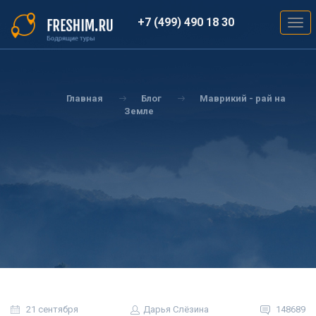
Перейти
к
+7 (499) 490 18 30
Togg
основному
navig
содержанию
Вы
здесь
Главная
Блог
Маврикий - рай на
Земле
21 сентября
Дарья Слёзина
148689