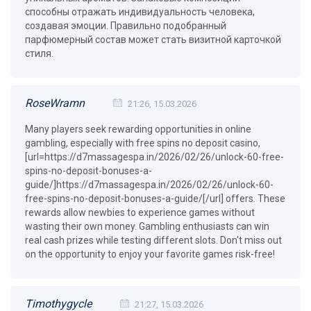
способны отражать индивидуальность человека,
создавая эмоции. Правильно подобранный
парфюмерный состав может стать визитной карточкой
стиля.
RoseWramn
21:26, 15.03.2026
Many players seek rewarding opportunities in online
gambling, especially with free spins no deposit casino,
[url=https://d7massagespa.in/2026/02/26/unlock-60-free-
spins-no-deposit-bonuses-a-
guide/]https://d7massagespa.in/2026/02/26/unlock-60-
free-spins-no-deposit-bonuses-a-guide/[/url] offers. These
rewards allow newbies to experience games without
wasting their own money. Gambling enthusiasts can win
real cash prizes while testing different slots. Don't miss out
on the opportunity to enjoy your favorite games risk-free!
Timothygycle
21:27, 15.03.2026