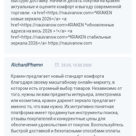
быструю доставку. Начните делать покупки на кракен
актуальные и оцените комфорт и выгоду современной
торговли. <a href=https://nauivanow.com>*KRAKEN
новые зеркала 2026</a> <a
href=https://nauivanow.com>KRAKEN *обновленные
адреса на весь 2026 > !</a> <a
href=https://nauivanow.com>*KRAKEN стабильные
зеркала 2026</a> https://nauivanow.com
RichardPhemn
23:35, 15.03.2026
Кракен предлагает новый стандарт комфорта
благодаря своему масштабному онлайн-маркету, в
котором есть огромный выбор товаров. Независимо от
того, нужны ли вам предметы интерьера, электроника
или косметика, кракен даркнет зеркало предлагает
именно то, что вам нужно. Их интуитивно понятная
платформа имеет продвинутые инструменты поиска,
отзывы покупателей и конкурентные цены для
обеспечения удовольствия от покупок. Воспользуйтесь
быстрой доставкой и безопасными способами оплаты