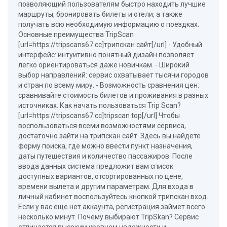
позволяющий пользователям быстро находить лучшие
маршруты, бронировать билеты и отели, а также
получать всю необходимую информацию о поездках.
Основные преимущества TripScan
[url=https://tripscans67.cc]трипскан сайт[/url] - Удобный
интерфейс: интуитивно понятный дизайн позволяет
легко ориентироваться даже новичкам. - Широкий
выбор направлений: сервис охватывает тысячи городов
и стран по всему миру. - Возможность сравнения цен:
сравнивайте стоимость билетов и проживания в разных
источниках. Как начать пользоваться Trip Scan?
[url=https://tripscans67.cc]tripscan top[/url] Чтобы
воспользоваться всеми возможностями сервиса,
достаточно зайти на трипскан сайт. Здесь вы найдете
форму поиска, где можно ввести пункт назначения,
даты путешествия и количество пассажиров. После
ввода данных система предложит вам список
доступных вариантов, отсортированных по цене,
времени вылета и другим параметрам. Для входа в
личный кабинет воспользуйтесь кнопкой трипскан вход.
Если у вас еще нет аккаунта, регистрация займет всего
несколько минут. Почему выбирают TripSkan? Сервис