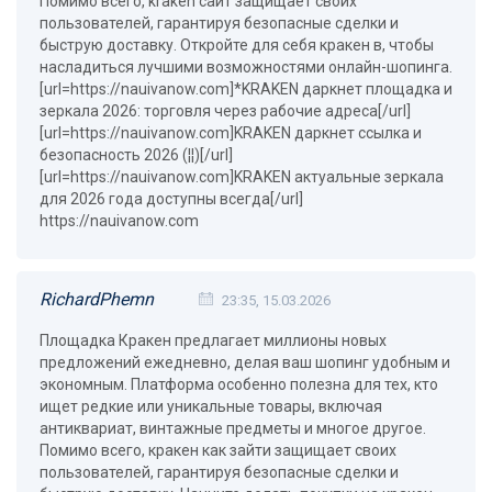
Помимо всего, kraken сайт защищает своих
пользователей, гарантируя безопасные сделки и
быструю доставку. Откройте для себя кракен в, чтобы
насладиться лучшими возможностями онлайн-шопинга.
[url=https://nauivanow.com]*KRAKEN даркнет площадка и
зеркала 2026: торговля через рабочие адреса[/url]
[url=https://nauivanow.com]KRAKEN даркнет ссылка и
безопасность 2026 (¦¦)[/url]
[url=https://nauivanow.com]KRAKEN актуальные зеркала
для 2026 года доступны всегда[/url]
https://nauivanow.com
RichardPhemn
23:35, 15.03.2026
Площадка Кракен предлагает миллионы новых
предложений ежедневно, делая ваш шопинг удобным и
экономным. Платформа особенно полезна для тех, кто
ищет редкие или уникальные товары, включая
антиквариат, винтажные предметы и многое другое.
Помимо всего, кракен как зайти защищает своих
пользователей, гарантируя безопасные сделки и