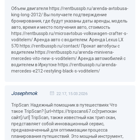
Объем двигателя https://rentbusspb.ru/arenda-avtobusa-
king-long-2012/ Вы получаете подтверждение
бронирования, где будут указаны даты аренды, модель
авто, время и место получения авто, стоимость
https://rentbusspb.ru/microavtobus-volkswagen-crafter-s-
voditelem/ Аренда авто с водителем: Аренда Lexus LX
570 https://rentbusspb.ru/contact/ Прокат автобусы с
водителем https://rentbusspb.ru/arenda-minivena-
mercedes-vito-new-s-voditelem/ Аренда автомобилей с
водителем в Иркутске https://rentbusspb.ru/arenda-
mercedes-e212-restyling-black-s-voditelem/
Josephmok
22:17, 15.03.2026
TripScan: Надежный помощник в путешествиях Что
такое TripScan? [url=https://tripscans67.cc]трипскан
сайт[/url] TripScan, также известный как трип скан,
представляет собой инновационный сервис,
предназначенный для оптимизации процесса
планирования путешествий. Это мощный инструмент,