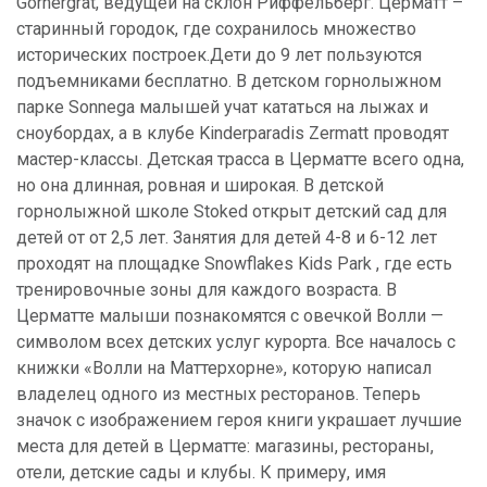
Gornergrat, ведущей на склон Риффельберг. Церматт –
старинный городок, где сохранилось множество
исторических построек.Дети до 9 лет пользуются
подъемниками бесплатно. В детском горнолыжном
парке Sonnega малышей учат кататься на лыжах и
сноубордах, а в клубе Kinderparadis Zermatt проводят
мастер-классы. Детская трасса в Церматте всего одна,
но она длинная, ровная и широкая. В детской
горнолыжной школе Stoked открыт детский сад для
детей от от 2,5 лет. Занятия для детей 4-8 и 6-12 лет
проходят на площадке Snowflakes Kids Park , где есть
тренировочные зоны для каждого возраста. В
Церматте малыши познакомятся с овечкой Волли —
символом всех детских услуг курорта. Все началось с
книжки «Волли на Маттерхорне», которую написал
владелец одного из местных ресторанов. Теперь
значок с изображением героя книги украшает лучшие
места для детей в Церматте: магазины, рестораны,
отели, детские сады и клубы. К примеру, имя