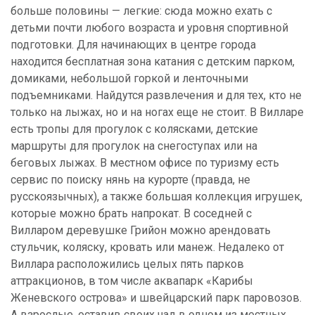
больше половины — легкие: сюда можно ехать с
детьми почти любого возраста и уровня спортивной
подготовки. Для начинающих в центре города
находится бесплатная зона катания с детским парком,
домиками, небольшой горкой и ленточными
подъемниками. Найдутся развлечения и для тех, кто не
только на лыжах, но и на ногах еще не стоит. В Вилларе
есть тропы для прогулок с колясками, детские
маршруты для прогулок на снегоступах или на
беговых лыжах. В местном офисе по туризму есть
сервис по поиску нянь на курорте (правда, не
русскоязычных), а также большая коллекция игрушек,
которые можно брать напрокат. В соседней с
Вилларом деревушке Грийон можно арендовать
стульчик, коляску, кровать или манеж. Недалеко от
Виллара расположились целых пять парков
аттракционов, в том числе аквапарк «Карибы
Женевского острова» и швейцарский парк паровозов.
А взрослые, оставив своих чад в одном из местных