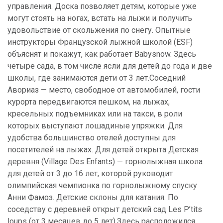
управления. Доска позволяет детям, которые уже
могут стоять на ногах, встать на лыжи и получить
удовольствие от скольжения по снегу. Опытные
инструкторы Французской лыжной школой (ESF)
объяснят и покажут, как работает Babysnow. Здесь
четыре сада, в том числе ясли для детей до года и две
школы, где занимаются дети от 3 лет.Соседний
Авориаз — место, свободное от автомобилей, гости
курорта передвигаются пешком, на лыжах,
кресельных подъемниках или на такси, в роли
которых выступают лошадиные упряжки. Для
удобства большинство отелей доступны для
посетителей на лыжах. Для детей открыта Детская
деревня (Village Des Enfants) — горнолыжная школа
для детей от 3 до 16 лет, которой руководит
олимпийская чемпионка по горнолыжному спуску
Анни Фамоз. Детские склоны для катания. По
соседству с деревней открыт детский сад Les P’tits
loups (от 3 месяцев до 5 лет).Здесь расположился