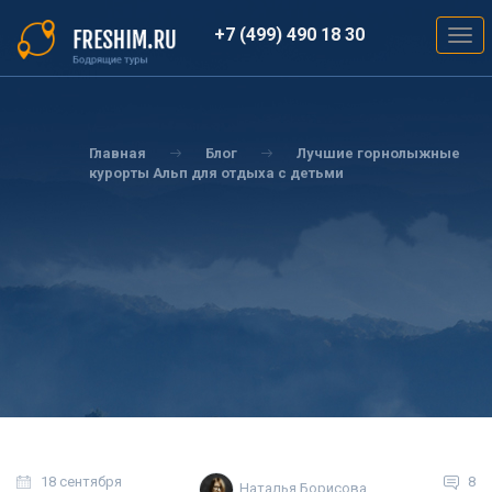
Перейти
к
+7 (499) 490 18 30
Togg
основному
navig
содержанию
Вы
здесь
Главная
Блог
Лучшие горнолыжные
курорты Альп для отдыха с детьми
18 сентября
8
Наталья Борисова