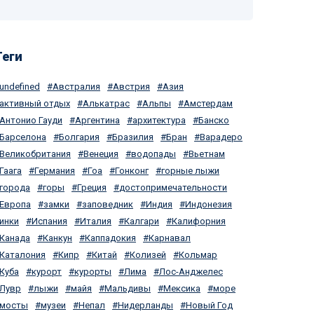
Теги
undefined
Австралия
Австрия
Азия
активный отдых
Алькатрас
Альпы
Амстердам
Антонио Гауди
Аргентина
архитектура
Банско
Барселона
Болгария
Бразилия
Бран
Варадеро
Великобритания
Венеция
водопады
Вьетнам
Гаага
Германия
Гоа
Гонконг
горные лыжи
города
горы
Греция
достопримечательности
Европа
замки
заповедник
Индия
Индонезия
инки
Испания
Италия
Калгари
Калифорния
Канада
Канкун
Каппадокия
Карнавал
Каталония
Кипр
Китай
Колизей
Кольмар
Куба
курорт
курорты
Лима
Лос-Анджелес
Лувр
лыжи
майя
Мальдивы
Мексика
море
мосты
музеи
Непал
Нидерланды
Новый Год