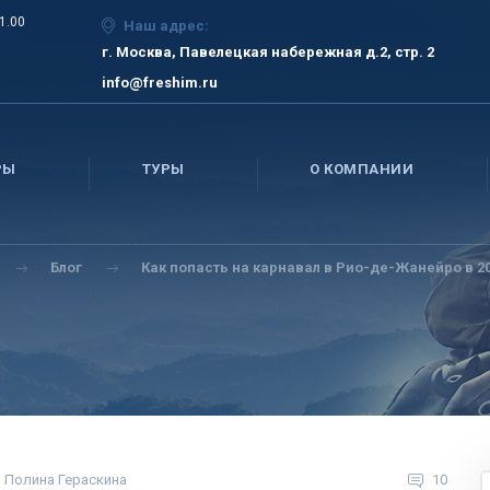
21.00
Наш адрес:
г. Москва, Павелецкая набережная д.2, стр. 2
info@freshim.ru
РЫ
ТУРЫ
О КОМПАНИИ
Блог
Как попасть на карнавал в Рио-де-Жанейро в 20
Полина Гераскина
10