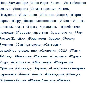
Нотр-Дам де Пари
Нью-Йорк
океан
октоберфест
Ольгин
острова
отдых с детьми
отели
Памуккале
памятники
Пантеон
парад
Париж
парки
Перу
пещерные поселения
Пляж
пляжи
пляжный отдых
Прага
праздники
Прибалтика
природа
Прованс
пустыня
развлечения
Рим
Рио-де-Жанейро
Рованиеми
родео
Россия
Румыния
Сан-Франциско
Санторини
свадебное путешествие
Словения
США
Таити
Тайланд
Томатина
Тоскана
традиции
Турция
Улуру
фестиваль
Финляндия
Флоренция
Франция
Хоккайдо
храмы
Центральная Америка
церемонии
Чехия
шале
Швейцария
Швеция
Эйфелева башня
Южная Америка
Япония