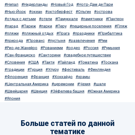
Непал
Нидерланды
Новый Год
Нотр-Дам де Пари
Нью-Йорк
океан
октоберфест
Ольгин
острова
отдых с детьми
отели
Памуккале
памятники
Пантеон
парад
Париж
парки
Перу
пещерные поселения
Пляж
пляжи
пляжный отдых
Прага
праздники
Прибалтика
природа
Прованс
пустыня
развлечения
Рим
Рио-де-Жанейро
Рованиеми
родео
Россия
Румыния
Сан-Франциско
Санторини
свадебное путешествие
Словения
США
Таити
Тайланд
Томатина
Тоскана
традиции
Турция
Улуру
фестиваль
Финляндия
Флоренция
Франция
Хоккайдо
храмы
Центральная Америка
церемонии
Чехия
шале
Швейцария
Швеция
Эйфелева башня
Южная Америка
Япония
Больше статей по данной
тематике