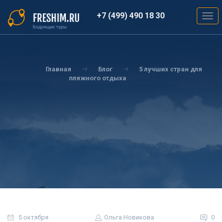
Перейти
к
+7 (499) 490 18 30
Togg
основному
navig
содержанию
Вы
здесь
Главная
Блог
5 лучших стран для
пляжного отдыха
5 октября
Ольга Новикова
0