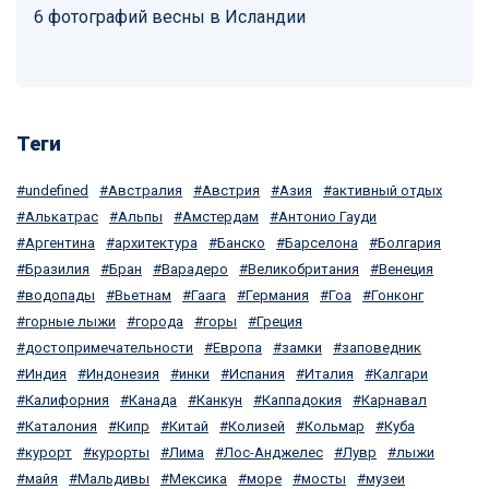
6 фотографий весны в Исландии
Теги
undefined
Австралия
Австрия
Азия
активный отдых
Алькатрас
Альпы
Амстердам
Антонио Гауди
Аргентина
архитектура
Банско
Барселона
Болгария
Бразилия
Бран
Варадеро
Великобритания
Венеция
водопады
Вьетнам
Гаага
Германия
Гоа
Гонконг
горные лыжи
города
горы
Греция
достопримечательности
Европа
замки
заповедник
Индия
Индонезия
инки
Испания
Италия
Калгари
Калифорния
Канада
Канкун
Каппадокия
Карнавал
Каталония
Кипр
Китай
Колизей
Кольмар
Куба
курорт
курорты
Лима
Лос-Анджелес
Лувр
лыжи
майя
Мальдивы
Мексика
море
мосты
музеи