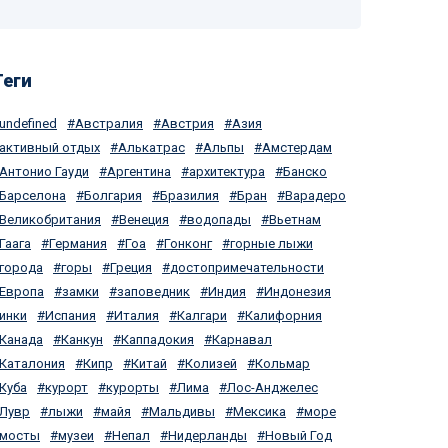
Теги
undefined
Австралия
Австрия
Азия
активный отдых
Алькатрас
Альпы
Амстердам
Антонио Гауди
Аргентина
архитектура
Банско
Барселона
Болгария
Бразилия
Бран
Варадеро
Великобритания
Венеция
водопады
Вьетнам
Гаага
Германия
Гоа
Гонконг
горные лыжи
города
горы
Греция
достопримечательности
Европа
замки
заповедник
Индия
Индонезия
инки
Испания
Италия
Калгари
Калифорния
Канада
Канкун
Каппадокия
Карнавал
Каталония
Кипр
Китай
Колизей
Кольмар
Куба
курорт
курорты
Лима
Лос-Анджелес
Лувр
лыжи
майя
Мальдивы
Мексика
море
мосты
музеи
Непал
Нидерланды
Новый Год