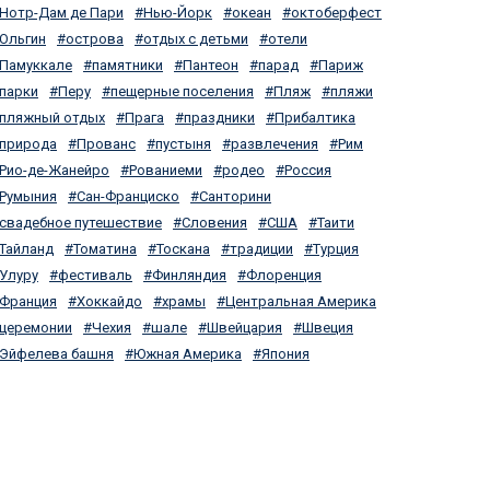
Нотр-Дам де Пари
Нью-Йорк
океан
октоберфест
Ольгин
острова
отдых с детьми
отели
Памуккале
памятники
Пантеон
парад
Париж
парки
Перу
пещерные поселения
Пляж
пляжи
пляжный отдых
Прага
праздники
Прибалтика
природа
Прованс
пустыня
развлечения
Рим
Рио-де-Жанейро
Рованиеми
родео
Россия
Румыния
Сан-Франциско
Санторини
свадебное путешествие
Словения
США
Таити
Тайланд
Томатина
Тоскана
традиции
Турция
Улуру
фестиваль
Финляндия
Флоренция
Франция
Хоккайдо
храмы
Центральная Америка
церемонии
Чехия
шале
Швейцария
Швеция
Эйфелева башня
Южная Америка
Япония