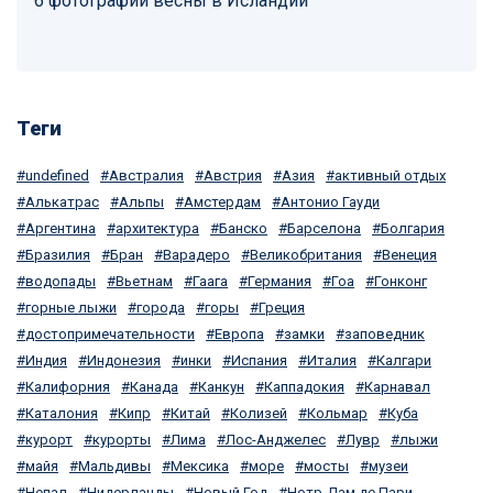
6 фотографий весны в Исландии
Теги
undefined
Австралия
Австрия
Азия
активный отдых
Алькатрас
Альпы
Амстердам
Антонио Гауди
Аргентина
архитектура
Банско
Барселона
Болгария
Бразилия
Бран
Варадеро
Великобритания
Венеция
водопады
Вьетнам
Гаага
Германия
Гоа
Гонконг
горные лыжи
города
горы
Греция
достопримечательности
Европа
замки
заповедник
Индия
Индонезия
инки
Испания
Италия
Калгари
Калифорния
Канада
Канкун
Каппадокия
Карнавал
Каталония
Кипр
Китай
Колизей
Кольмар
Куба
курорт
курорты
Лима
Лос-Анджелес
Лувр
лыжи
майя
Мальдивы
Мексика
море
мосты
музеи
Непал
Нидерланды
Новый Год
Нотр-Дам де Пари