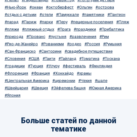
Нью-Йорк
океан
октоберфест
Ольгин
острова
отдых с детьми
отели
Памуккале
памятники
Пантеон
парад
Париж
парки
Перу
пещерные поселения
Пляж
пляжи
пляжный отдых
Прага
праздники
Прибалтика
природа
Прованс
пустыня
развлечения
Рим
Рио-де-Жанейро
Рованиеми
родео
Россия
Румыния
Сан-Франциско
Санторини
свадебное путешествие
Словения
США
Таити
Тайланд
Томатина
Тоскана
традиции
Турция
Улуру
фестиваль
Финляндия
Флоренция
Франция
Хоккайдо
храмы
Центральная Америка
церемонии
Чехия
шале
Швейцария
Швеция
Эйфелева башня
Южная Америка
Япония
Больше статей по данной
тематике