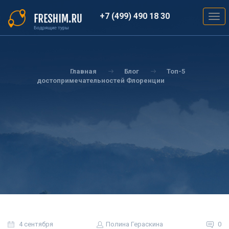
Перейти
к
+7 (499) 490 18 30
Togg
основному
navig
содержанию
Вы
здесь
Главная
Блог
Топ-5
достопримечательностей Флоренции
4 сентября
Полина Гераскина
0