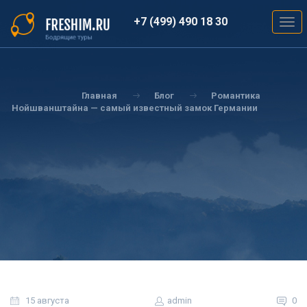
Перейти
к
+7 (499) 490 18 30
Togg
основному
navig
содержанию
Вы
здесь
Главная
Блог
Романтика
Нойшванштайна — самый известный замок Германии
15 августа
admin
0