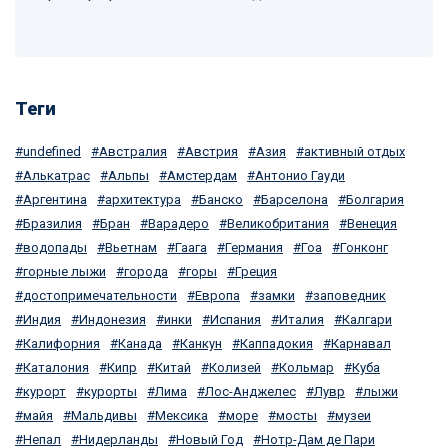
Теги
undefined
Австралия
Австрия
Азия
активный отдых
Алькатрас
Альпы
Амстердам
Антонио Гауди
Аргентина
архитектура
Банско
Барселона
Болгария
Бразилия
Бран
Варадеро
Великобритания
Венеция
водопады
Вьетнам
Гаага
Германия
Гоа
Гонконг
горные лыжи
города
горы
Греция
достопримечательности
Европа
замки
заповедник
Индия
Индонезия
инки
Испания
Италия
Калгари
Калифорния
Канада
Канкун
Каппадокия
Карнавал
Каталония
Кипр
Китай
Колизей
Кольмар
Куба
курорт
курорты
Лима
Лос-Анджелес
Лувр
лыжи
майя
Мальдивы
Мексика
море
мосты
музеи
Непал
Нидерланды
Новый Год
Нотр-Дам де Пари