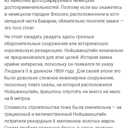
из наиболее фотографируемых немецких
достопримечательностей. Поэтому если вы окажетесь
в немецком городке Фюссен, расположенном в юго-
западной части Баварии, обязательно посетите замок —
это того стоит.
Не стоит ожидать увидеть здесь грозные
оборонительные сооружения или историческую
королевскую резиденцию. Нойшванштайн изначально
не предназначался для этих целей. История замка
крайне интересна, поскольку он появился по указу
Людвига II в далеком 1869 году. Для своей эпохи это
было довольно сложное инженерное сооружение,
поскольку плато скалы, на которой расположился
Нойшванштайн, пришлось опустить ни много ни мало
на 8 метров.
Стоимость строительства тоже была значительна — на
грациозный и величественный Нойшванштайн
потратили рекордные 6 миллионов золотых марок.
Сумма пробила солидную брешь в казне, поэтому