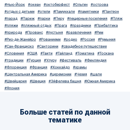
Нью-Йорк
океан
октоберфест
Ольгин
острова
отдых с детьми
отели
Памуккале
памятники
Пантеон
парад
Париж
парки
Перу
пещерные поселения
Пляж
пляжи
пляжный отдых
Прага
праздники
Прибалтика
природа
Прованс
пустыня
развлечения
Рим
Рио-де-Жанейро
Рованиеми
родео
Россия
Румыния
Сан-Франциско
Санторини
свадебное путешествие
Словения
США
Таити
Тайланд
Томатина
Тоскана
традиции
Турция
Улуру
фестиваль
Финляндия
Флоренция
Франция
Хоккайдо
храмы
Центральная Америка
церемонии
Чехия
шале
Швейцария
Швеция
Эйфелева башня
Южная Америка
Япония
Больше статей по данной
тематике